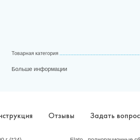
Товарная категория
Больше информации
нструкция
Отзывы
Задать вопрос
0 г (*24)
Elato - полнорационные с