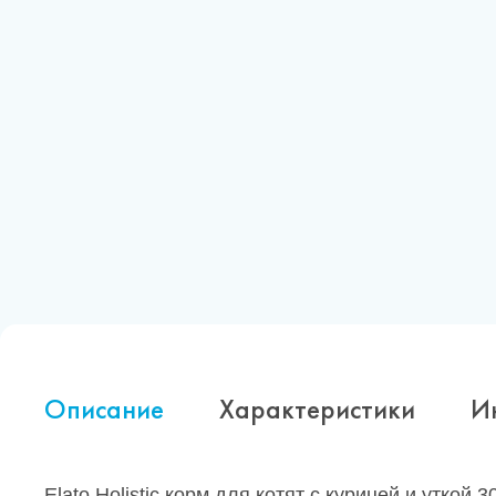
Описание
Характеристики
И
Elato Holistic корм для котят с курицей и уткой 30