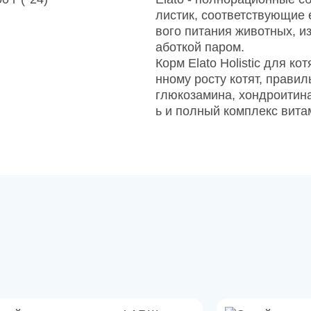
листик, соответствующие
вого питания животных, и
аботкой паром.
Корм Elato Holistic для ко
нному росту котят, прави
глюкозамина, хондроитин
ь и полный комплекс вита