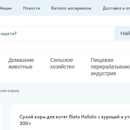
Акции
Новости
Каталог материалов
Доставка и о
Домашние
Сельское
Пищевая
животные
хозяйство
перерабатыва
индустрия
ухие корма
Сухой корм для котят Elato Holistic с курицей и у
300 г