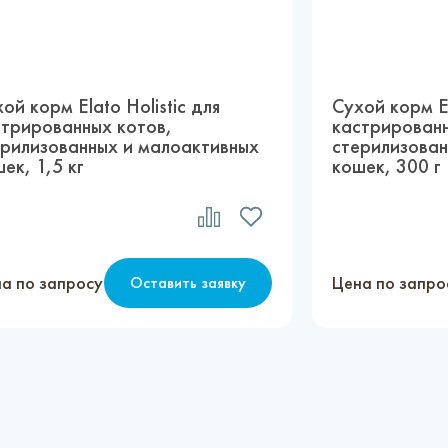
ой корм Elato Holistic для
Сухой корм El
стрированных котов,
кастрированн
ерилизованных и малоактивных
стерилизован
ек, 1,5 кг
кошек, 300 г
а по запросу
Цена по запро
Оставить заявку