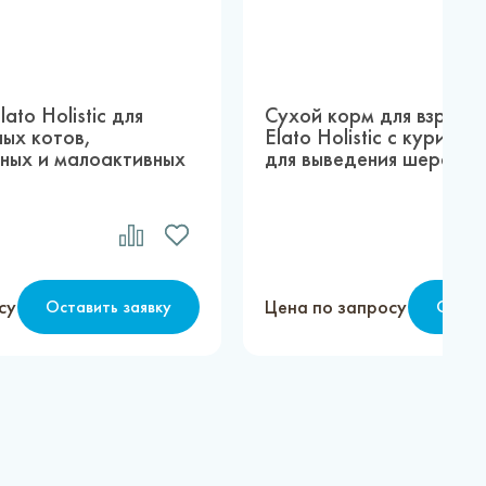
ato Holistic для
Сухой корм для взросл
ых котов,
Elato Holistic с курицей
ных и малоактивных
для выведения шерсти, 
су
Цена по запросу
Оставить заявку
Остав