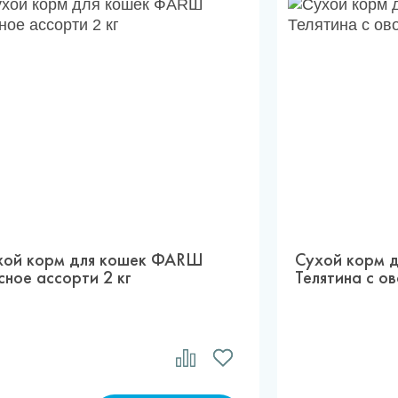
хой корм для кошек ФАRШ
Сухой корм 
ное ассорти 2 кг
Телятина с о