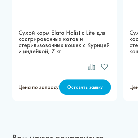
Сухой корм Elato Holistic Lite для
Сух
кастрированных котов и
ка
стерилизованных кошек с Курицей
ст
и индейкой, 7 кг
кош
Цена по запросу
Цен
Оставить заявку
Вам может понравиться