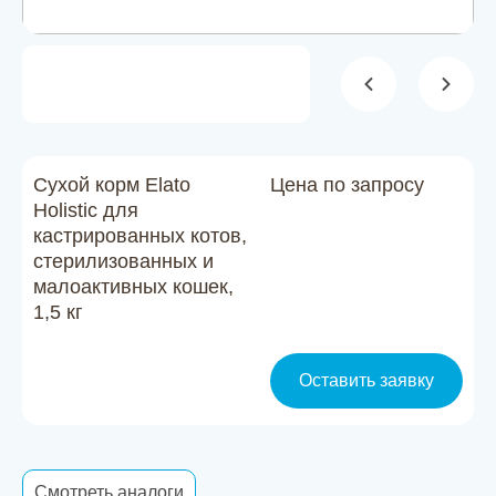
Новости
Каталог материалов
Доставка и оплата
Контакты
Сухой корм Elato
Цена по запросу
Holistic для
кастрированных котов,
О компании
стерилизованных и
малоактивных кошек,
Стать партнером
1,5 кг
Оставить заявку
Смотреть аналоги