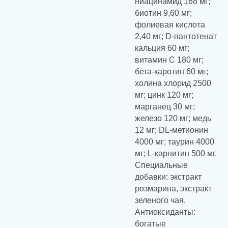
ниацинамид 168 мг;
биотин 9,60 мг;
фолиевая кислота
2,40 мг; D-пантотенат
кальция 60 мг;
витамин С 180 мг;
бета-каротин 60 мг;
холина хлорид 2500
мг; цинк 120 мг;
марганец 30 мг;
железо 120 мг; медь
12 мг; DL-метионин
4000 мг; таурин 4000
мг; L-карнитин 500 мг.
Специальные
добавки: экстракт
розмарина, экстракт
зеленого чая.
Антиоксиданты:
богатые