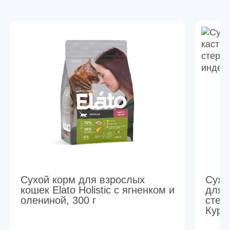
Сухой корм для взрослых
Сухой
кошек Elato Holistic с ягненком и
для 
олениной, 300 г
стер
Кури