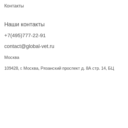
Контакты
Наши контакты
+7(495)777-22-91
contact@global-vet.ru
Москва
109428, г. Москва, Рязанский проспект д. 8А стр. 14, БЦ
""Рязанский""
Склад: 109429, г. Москва, 2-й Капотнинский пр-д, д.2, стр. 2
Подписывайтесь на обновления