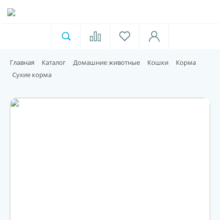
Ветеринарная аптека
Москва
Главная
Каталог
Домашние животные
Кошки
Корма
Для пищевой индустрии
Сухие корма
Домашние животные
Домой
Каталог
Акции