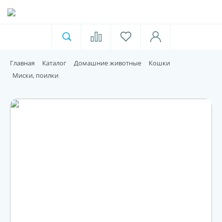
Ветеринарная аптека
Москва
Главная
Каталог
Домашние животные
Кошки
Для пищевой индустрии
Миски, поилки
Домашние животные
Домой
Каталог
Акции