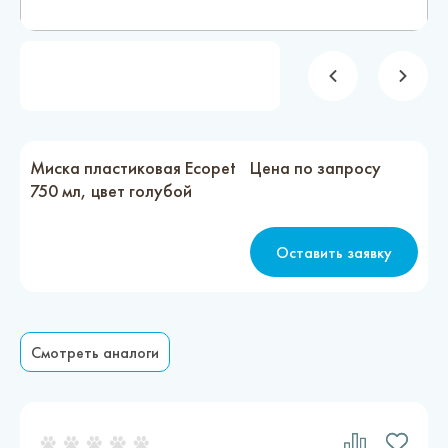
Новости
Каталог материалов
Доставка и оплата
Контакты
Миска пластиковая Ecopet
Цена по запросу
750 мл, цвет голубой
О компании
Оставить заявку
Стать партнером
Смотреть аналоги