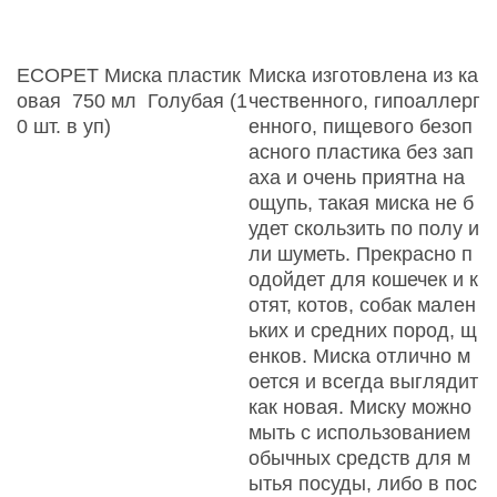
ECOPET Миска пластик
Миска изготовлена из ка
овая 750 мл Голубая (1
чественного, гипоаллерг
0 шт. в уп)
енного, пищевого безоп
асного пластика без зап
аха и очень приятна на
ощупь, такая миска не б
удет скользить по полу и
ли шуметь. Прекрасно п
одойдет для кошечек и к
отят, котов, собак мален
ьких и средних пород, щ
енков. Миска отлично м
оется и всегда выглядит
как новая. Миску можно
мыть с использованием
обычных средств для м
ытья посуды, либо в пос