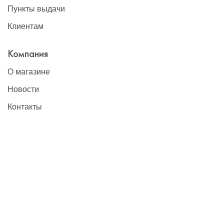
Пункты выдачи
Клиентам
Компания
О магазине
Новости
Контакты
Наши контакты
+7(495)777-22-91
contact@global-vet.ru
Москва
109428, г. Москва, Рязанский проспект д. 8А стр. 14, БЦ