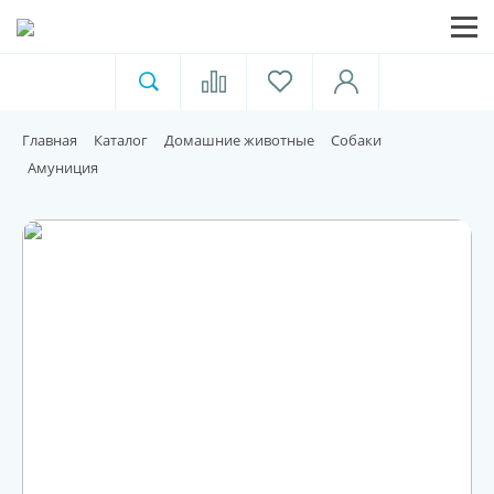
Ветеринарная аптека
Москва
Главная
Каталог
Домашние животные
Собаки
Для пищевой индустрии
Амуниция
Домашние животные
Домой
Каталог
Акции