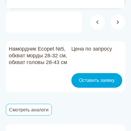
Новости
Каталог материалов
Доставка и оплата
Контакты
Намордник Ecopet №5,
Цена по запросу
обхват морды 28-32 см,
обхват головы 28-43 см
О компании
Стать партнером
Оставить заявку
Смотреть аналоги