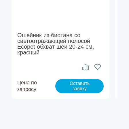
Ошейник из биотана со
Ош
светоотражающей полосой
с 
Ecopet обхват шеи 20-24 см,
об
красный
Цена по
Це
Оставить
заявку
запросу
за