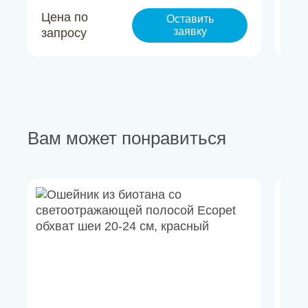
Цена по
Це
Оставить
заявку
запросу
за
Вам может понравиться