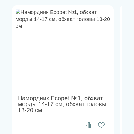
Намордник Ecopet №1, обхват
На
морды 14-17 см, обхват головы
мо
13-20 см
24