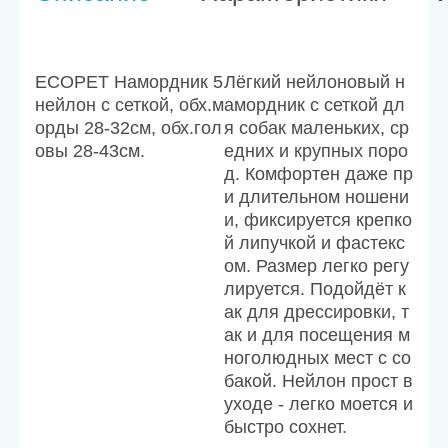
ECOPET Намордник 5
Лёгкий нейлоновый н
нейлон с сеткой, обх.м
амордник с сеткой дл
орды 28-32см, обх.гол
я собак маленьких, ср
овы 28-43см.
едних и крупных поро
д. Комфортен даже пр
и длительном ношени
и, фиксируется крепко
й липучкой и фастекс
ом. Размер легко регу
лируется. Подойдёт к
ак для дрессировки, т
ак и для посещения м
ноголюдных мест с со
бакой. Нейлон прост в
уходе - легко моется и
быстро сохнет.