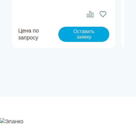
Цена по
Це
Оставить
заявку
запросу
за