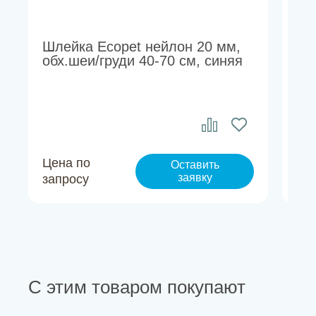
Шлейка Ecopet нейлон 20 мм,
Шл
обх.шеи/груди 40-70 см, синяя
Sp
об
Цена по
Це
Оставить
заявку
запросу
за
С этим товаром покупают