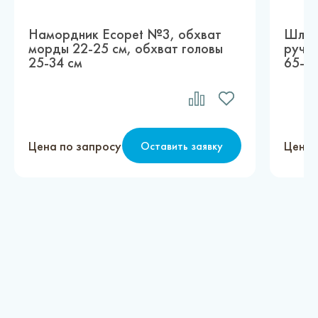
Намордник Ecopet №3, обхват
Шлейк
морды 22-25 см, обхват головы
ручко
25-34 см
65-80
Цена по запросу
Цена 
Оставить заявку