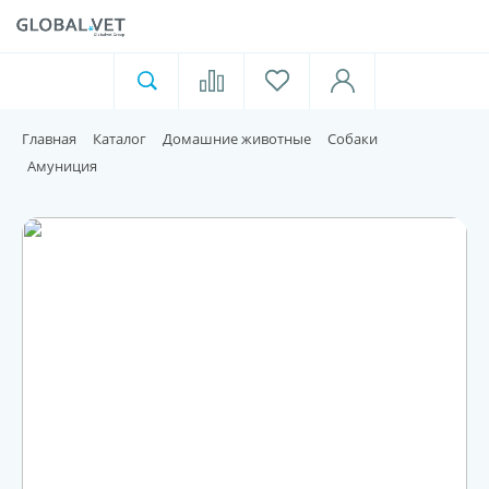
Ветеринарная аптека
Москва
Главная
Каталог
Домашние животные
Собаки
Для пищевой индустрии
Амуниция
Домашние животные
Домой
Каталог
Акции