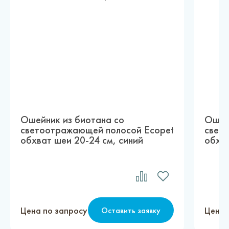
Ошейник из биотана со
Ошей
светоотражающей полосой Ecopet
свет
обхват шеи 20-24 см, синий
обхва
Цена по запросу
Цена 
Оставить заявку