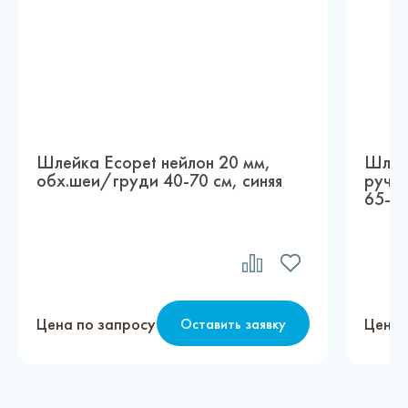
Шлейка Ecopet нейлон 20 мм,
Шлейк
обх.шеи/груди 40-70 см, синяя
ручко
65-80
Цена по запросу
Цена 
Оставить заявку