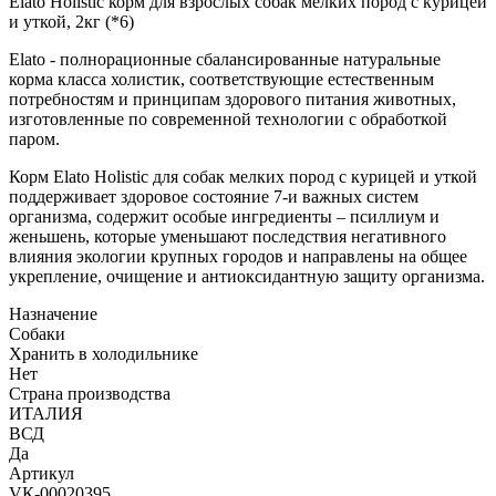
Elato Holistic корм для взрослых собак мелких пород с курицей
и уткой, 2кг (*6)
Elato - полнорационные сбалансированные натуральные
корма класса холистик, соответствующие естественным
потребностям и принципам здорового питания животных,
изготовленные по современной технологии с обработкой
паром.
Корм Elato Holistic для собак мелких пород с курицей и уткой
поддерживает здоровое состояние 7-и важных систем
организма, содержит особые ингредиенты – псиллиум и
женьшень, которые уменьшают последствия негативного
влияния экологии крупных городов и направлены на общее
укрепление, очищение и антиоксидантную защиту организма.
Назначение
Собаки
Хранить в холодильнике
Нет
Страна производства
ИТАЛИЯ
ВСД
Да
Артикул
VК-00020395