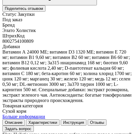
Поделитесь отзывом
Статус Закупки
Под заказ
Бренд
Элато Холистик
ШтрихКод
8002754100809
Добавки
Витамин А 24000 МЕ; витамин D3 1320 МЕ; витамин Е 720
мг; витамин B1 9,60 мг; витамин В2 60 мг; витамин B6 60 мг;
витамин В12 0,12 мг; 3а315 ниацинамид 168 мг; биотин 9,60
мг; фолиевая кислота 2,40 мг; D-пантотенат кальция 60 мг;
витамин С 180 мг; бета-каротин 60 мг; холина хлорид 1700 мг;
цинк 120 мг; марганец 30 мг; железо 120 мг; медь 12 мг; селен
0,50 мг; DL-метионин 3000 мг; 3a370 таурин 1000 мг; L-
карнитин 500 мг. Специальные добавки: экстракт розмарина,
экстракт зеленого чая. Антиоксиданты: богатые токоферолами
экстракты природного происхождения.
Товарная категория
Сухой корм
Больше информации
Описание
Характеристики
Инструкция
Отзывы
Задать вопрос