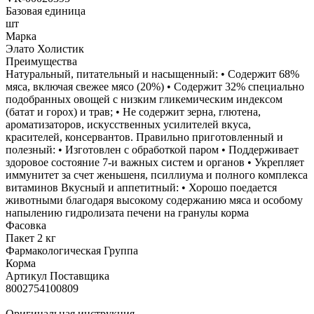
Базовая единица
шт
Марка
Элато Холистик
Преимущества
Натуральный, питательный и насыщенный: • Содержит 68%
мяса, включая свежее мясо (20%) • Содержит 32% специально
подобранных овощей с низким гликемическим индексом
(батат и горох) и трав; • Не содержит зерна, глютена,
ароматизаторов, искусственных усилителей вкуса,
красителей, консервантов. Правильно приготовленный и
полезный: • Изготовлен с обработкой паром • Поддерживает
здоровое состояние 7-и важных систем и органов • Укрепляет
иммунитет за счет женьшеня, псиллиума и полного комплекса
витаминов Вкусный и аппетитный: • Хорошо поедается
животными благодаря высокому содержанию мяса и особому
напылению гидролизата печени на гранулы корма
Фасовка
Пакет 2 кг
Фармакологическая Группа
Корма
Артикул Поставщика
8002754100809
Оригинальная инструкция