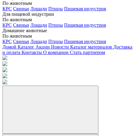
По животным
КРС
Свиньи
Лошади
Птицы
Пищевая индустрия
Для пищевой индустрии
По животным
КРС
Свиньи
Лошади
Птицы
Пищевая индустрия
Домашние животные
По животным
КРС
Свиньи
Лошади
Птицы
Пищевая индустрия
Домой
Каталог
Акции
Новости
Каталог материалов
Доставка
и оплата
Контакты
О компании
Стать партнером