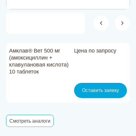
Новости
Каталог материалов
Доставка и оплата
Контакты
Амклав® Вет 500 мг
Цена по запросу
(амоксициллин +
клавулановая кислота)
О компании
10 таблеток
Стать партнером
Оставить заявку
Смотреть аналоги