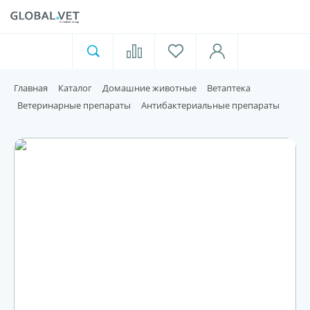
Ветеринарная аптека
Москва
Главная
Каталог
Домашние животные
Ветаптека
Для пищевой индустрии
Ветеринарные препараты
Антибактериальные препараты
Домашние животные
Домой
Каталог
Акции