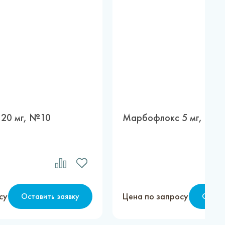
20 мг, №10
Марбофлокс 5 мг, №1
су
Цена по запросу
Оставить заявку
Остав