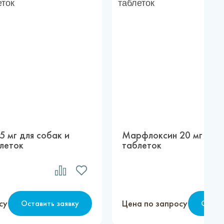
 мг для собак и
Марфлоксин 20 мг для 
леток
таблеток
су
Цена по запросу
Оставить заявку
Остав