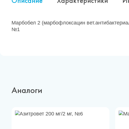
Описание
Характеристики
И
Марбобел 2 (марбофлоксацин вет.антибактериа
№1
Аналоги