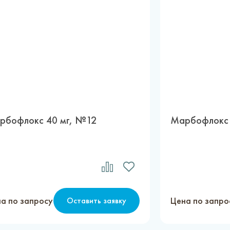
рбофлокс 40 мг, №12
Марбофлокс 
а по запросу
Цена по запро
Оставить заявку