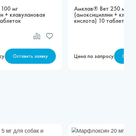
 100 мг
Амклав® Вет 250 мг
н + клавулановая
(амоксициллин + клаву
таблеток
кислота) 10 таблеток
су
Цена по запросу
Оставить заявку
Остав