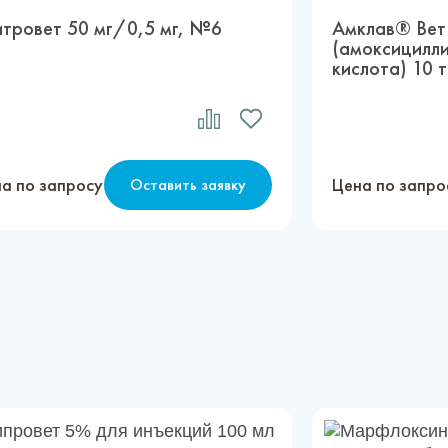
итровет 50 мг/0,5 мг, №6
Амклав® Вет
(амоксицилли
кислота) 10 
а по запросу
Цена по запро
Оставить заявку