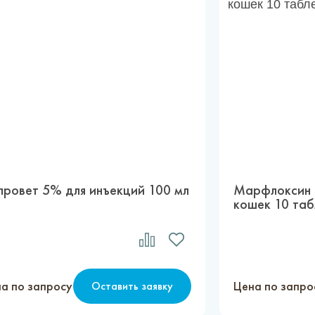
провет 5% для инъекций 100 мл
Марфлоксин 5
кошек 10 таб
а по запросу
Цена по запро
Оставить заявку