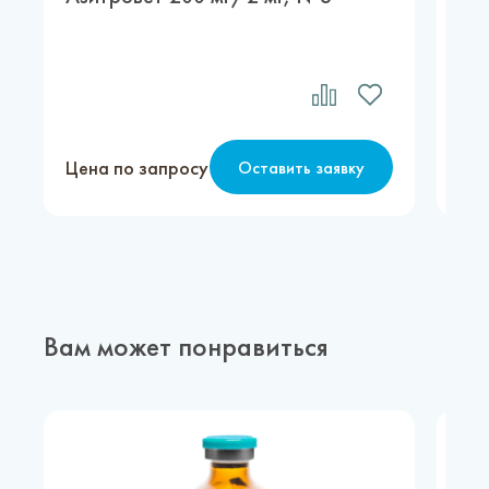
Цена по запросу
Цен
Оставить заявку
Вам может понравиться