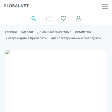
Ветеринарная аптека
Москва
Главная
Каталог
Домашние животные
Ветаптека
Для пищевой индустрии
Ветеринарные препараты
Антибактериальные препараты
Домашние животные
Домой
Каталог
Акции