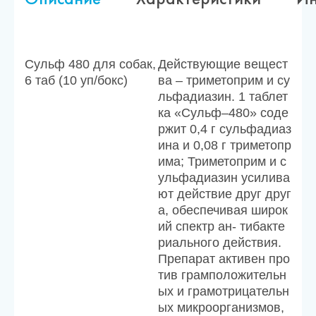
Сульф 480 для собак,
Действующие вещест
6 таб (10 уп/бокс)
ва – триметоприм и су
льфадиазин. 1 таблет
ка «Сульф–480» соде
ржит 0,4 г сульфадиаз
ина и 0,08 г триметопр
има; Триметоприм и с
ульфадиазин усилива
ют действие друг друг
а, обеспечивая широк
ий спектр ан- тибакте
риального действия.
Препарат активен про
тив грамположительн
ых и грамотрицательн
ых микроорганизмов,