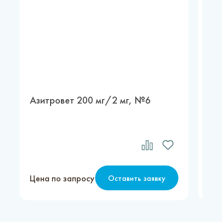
Азитровет 200 мг/2 мг, №6
Ма
Цена по запросу
Цен
Оставить заявку