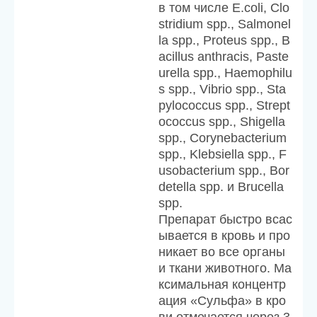
в том числе E.coli, Clo
stridium spp., Salmonel
la spp., Proteus spp., B
acillus anthracis, Paste
urella spp., Haemophilu
s spp., Vibrio spp., Sta
pylococcus spp., Strept
ococcus spp., Shigella
spp., Corynebacterium
spp., Klebsiella spp., F
usobacterium spp., Bor
detella spp. и Brucella
spp.
Препарат быстро всас
ывается в кровь и про
никает во все органы
и ткани животного. Ма
ксимальная концентр
ация «Сульфа» в кро