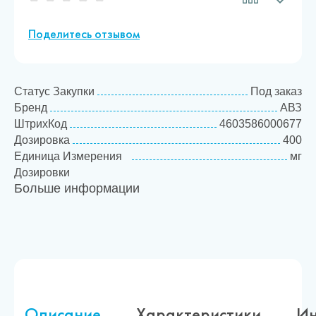
Поделитесь отзывом
Статус Закупки
Под заказ
Бренд
АВЗ
ШтрихКод
4603586000677
Дозировка
400
Единица Измерения
мг
Дозировки
Больше информации
Товарная категория
Антибактериальные
препараты
Описание
Характеристики
Ин