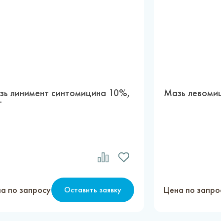
зь линимент синтомицина 10%,
Мазь левомиц
г
а по запросу
Цена по запро
Оставить заявку