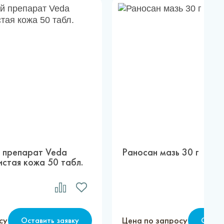
 препарат Veda
Раносан мазь 30 г
стая кожа 50 табл.
су
Цена по запросу
Оставить заявку
Остав