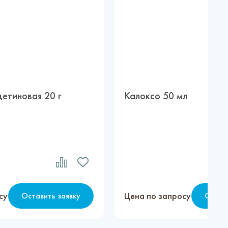
етиновая 20 г
Калоксо 50 мл
су
Цена по запросу
Оставить заявку
Остав