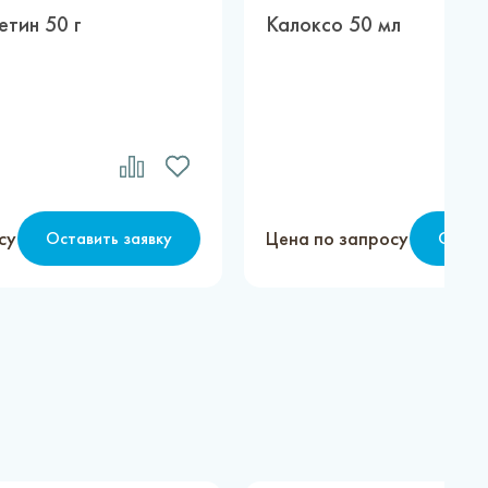
етин 50 г
Калоксо 50 мл
су
Цена по запросу
Оставить заявку
Остав