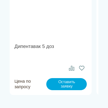
Дипентавак 5 доз
Ва
Цена по
Це
Оставить
заявку
запросу
за