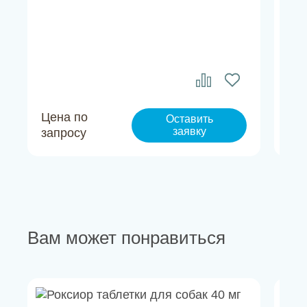
соб
Цена по
Це
Оставить
заявку
запросу
за
Вам может понравиться