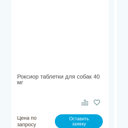
Роксиор таблетки для собак 40
По
мг
дл
Цена по
Це
Оставить
заявку
запросу
за