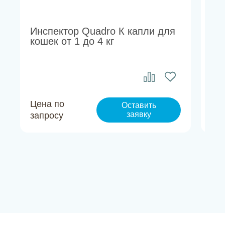
Инспектор Quadro К капли для
Си
кошек от 1 до 4 кг
ко
AC
Цена по
Це
Оставить
заявку
запросу
за