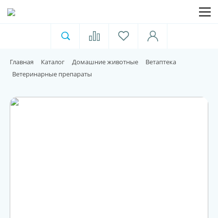
Ветеринарная аптека
Москва
Главная
Каталог
Домашние животные
Ветаптека
Для пищевой индустрии
Ветеринарные препараты
Домашние животные
Домой
Каталог
Акции