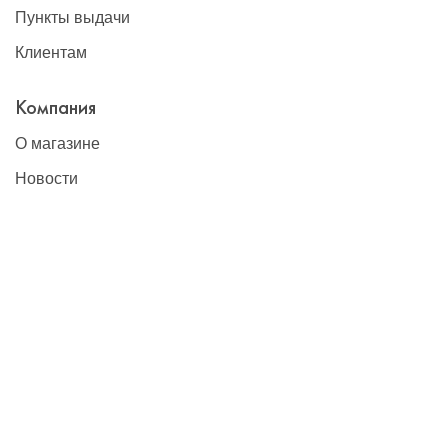
Пункты выдачи
Клиентам
Компания
О магазине
Новости
Контакты
Наши контакты
+7(495)777-22-91
contact@global-vet.ru
Москва
109428, г. Москва, Рязанский проспект д. 8А стр. 14, БЦ