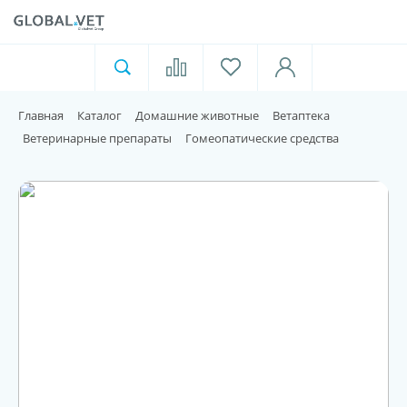
Ветеринарная аптека
Москва
Главная
Каталог
Домашние животные
Ветаптека
Для пищевой индустрии
Ветеринарные препараты
Гомеопатические средства
Домашние животные
Домой
Каталог
Акции