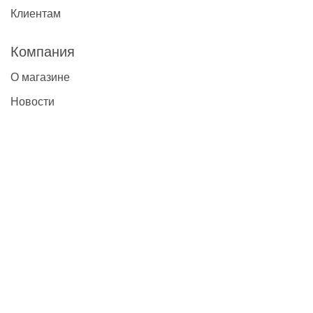
Клиентам
Компания
О магазине
Новости
Контакты
Наши контакты
+7(495)777-22-91
contact@global-vet.ru
Москва
109428, г. Москва, Рязанский проспект д. 8А стр. 14, БЦ
""Рязанский""
Склад: 109429, г. Москва, 2-й Капотнинский пр-д, д.2, стр. 2