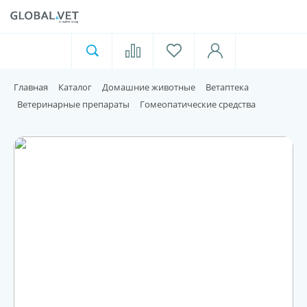
Ветеринарная аптека
Москва
Главная
Каталог
Домашние животные
Ветаптека
Для пищевой индустрии
Ветеринарные препараты
Гомеопатические средства
Домашние животные
Домой
Каталог
Акции