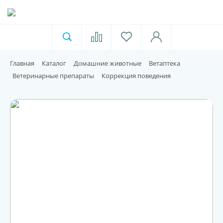
Ветеринарная аптека
Москва
Главная
Каталог
Домашние животные
Ветаптека
Для пищевой индустрии
Ветеринарные препараты
Коррекция поведения
Домашние животные
Домой
Каталог
Акции