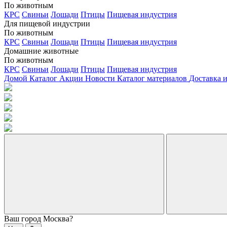
По животным
КРС
Свиньи
Лошади
Птицы
Пищевая индустрия
Для пищевой индустрии
По животным
КРС
Свиньи
Лошади
Птицы
Пищевая индустрия
Домашние животные
По животным
КРС
Свиньи
Лошади
Птицы
Пищевая индустрия
Домой
Каталог
Акции
Новости
Каталог материалов
Доставка 
Ваш город
Москва
?