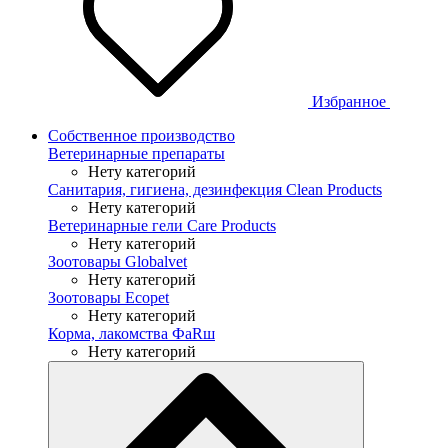
Избранное
Собственное производство
Ветеринарные препараты
Нету категорий
Санитария, гигиена, дезинфекция Clean Products
Нету категорий
Ветеринарные гели Care Products
Нету категорий
Зоотовары Globalvet
Нету категорий
Зоотовары Ecopet
Нету категорий
Корма, лакомства ФaRш
Нету категорий