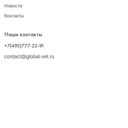
Новости
Контакты
Наши контакты
+7(495)777-22-91
contact@global-vet.ru
Москва
109428, г. Москва, Рязанский проспект д. 8А стр. 14, БЦ
""Рязанский""
Склад: 109429, г. Москва, 2-й Капотнинский пр-д, д.2, стр. 2
Подписывайтесь на обновления