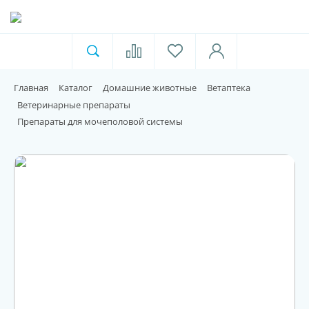
Ветеринарная аптека
Москва
Главная
Каталог
Домашние животные
Ветаптека
Для пищевой индустрии
Ветеринарные препараты
Препараты для мочеполовой системы
Домашние животные
Домой
Каталог
Акции