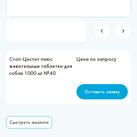
Новости
Каталог материалов
Доставка и оплата
Контакты
Стоп-Цистит плюс
Цена по запросу
жевательные таблетки для
О компании
собак 1000 мг №40
Стать партнером
Оставить заявку
Смотреть аналоги