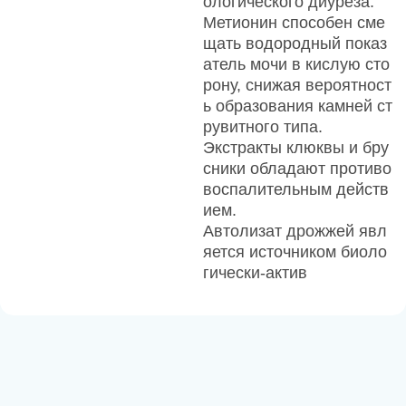
ологического диуреза.
Метионин способен сме
щать водородный показ
атель мочи в кислую сто
рону, снижая вероятност
ь образования камней ст
рувитного типа.
Экстракты клюквы и бру
сники обладают противо
воспалительным действ
ием.
Автолизат дрожжей явл
яется источником биоло
гически-актив