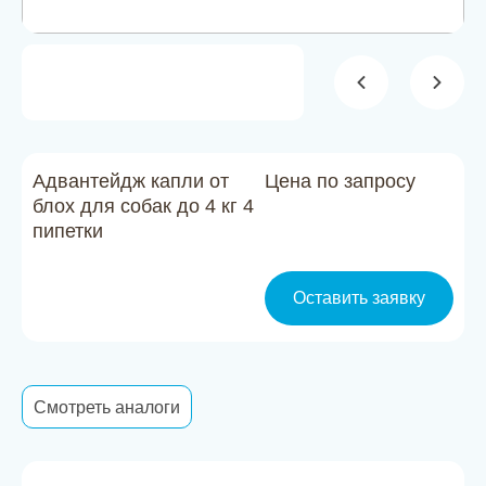
Новости
Каталог материалов
Доставка и оплата
Контакты
Адвантейдж капли от
Цена по запросу
блох для собак до 4 кг 4
пипетки
О компании
Стать партнером
Оставить заявку
Смотреть аналоги