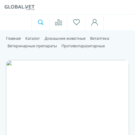
Ветеринарная аптека
Москва
Главная
Каталог
Домашние животные
Ветаптека
Для пищевой индустрии
Ветеринарные препараты
Противопаразитарные
Домашние животные
Домой
Каталог
Акции