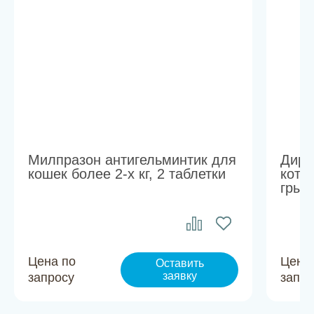
Милпразон антигельминтик для
Диро
кошек более 2-х кг, 2 таблетки
котя
грыз
Цена по
Цена
Оставить
заявку
запросу
запро