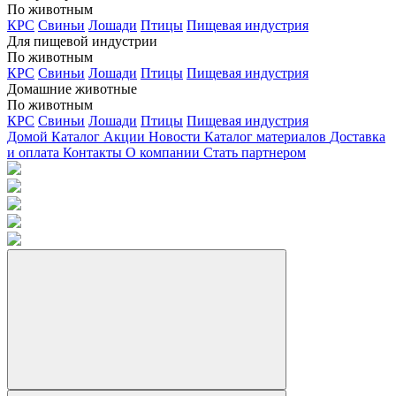
По животным
КРС
Свиньи
Лошади
Птицы
Пищевая индустрия
Для пищевой индустрии
По животным
КРС
Свиньи
Лошади
Птицы
Пищевая индустрия
Домашние животные
По животным
КРС
Свиньи
Лошади
Птицы
Пищевая индустрия
Домой
Каталог
Акции
Новости
Каталог материалов
Доставка
и оплата
Контакты
О компании
Стать партнером