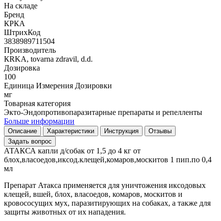
На складе
Бренд
КРКА
ШтрихКод
3838989711504
Производитель
КRKA, tovarna zdravil, d.d.
Дозировка
100
Единица Измерения Дозировки
мг
Товарная категория
Экто-Эндопротивопаразитарные препараты и репелленты
Больше информации
Описание
Характеристики
Инструкция
Отзывы
Задать вопрос
АТАКСА капли д/собак от 1,5 до 4 кг от
блох,власоедов,иксод.клещей,комаров,москитов 1 пип.по 0,4
мл
Препарат Атакса применяется для уничтожения иксодовых
клещей, вшей, блох, власоедов, комаров, москитов и
кровососущих мух, паразитирующих на собаках, а также для
защиты животных от их нападения.