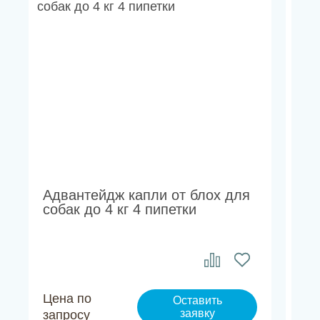
Адвантейдж капли от блох для
Ст
собак до 4 кг 4 пипетки
6%
Цена по
Це
Оставить
заявку
запросу
за