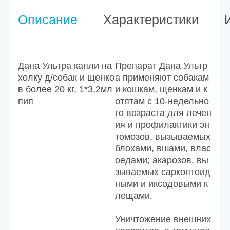
Описание
Характеристики
Дана Ультра капли на
Препарат Дана Ультр
холку д/собак и щенко
а применяют собакам
в более 20 кг, 1*3,2мл
и кошкам, щенкам и к
пип
отятам с 10-недельно
го возраста для лечен
ия и профилактики эн
томозов, вызываемых
блохами, вшами, влас
оедами; акарозов, вы
зываемых саркоптоид
ными и иксодовыми к
лещами.
Уничтожение внешних