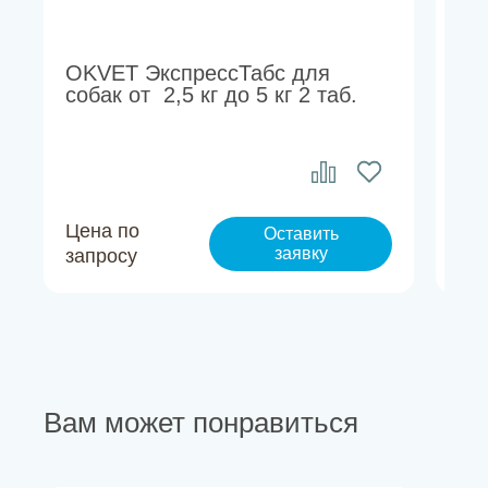
OKVET ЭкспрессТабс для
OK
собак от 2,5 кг до 5 кг 2 таб.
со
до 
Цена по
Це
Оставить
заявку
запросу
за
Вам может понравиться