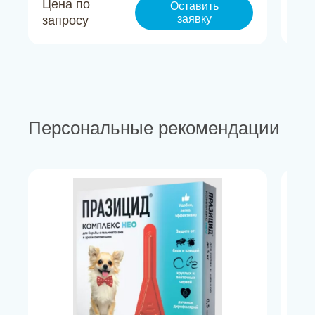
Цена по
Це
Оставить
заявку
запросу
за
Персональные рекомендации