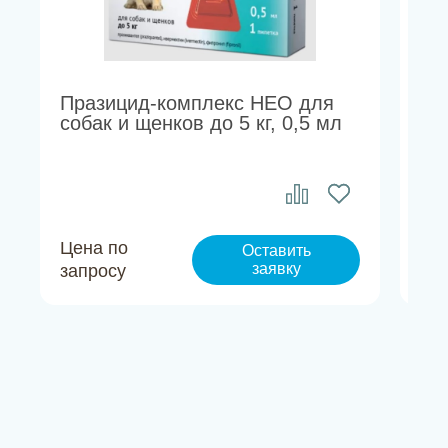
Празицид-комплекс НЕО для
Ве
собак и щенков до 5 кг, 0,5 мл
бл
4,5
Цена по
Це
Оставить
заявку
запросу
за