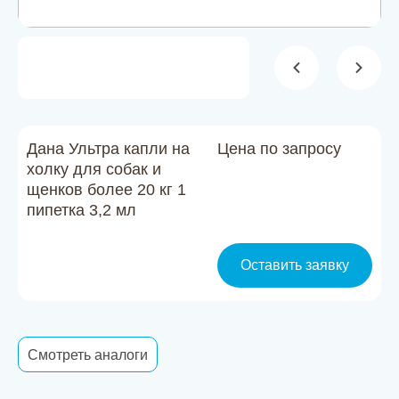
Новости
Каталог материалов
Доставка и оплата
Контакты
Дана Ультра капли на
Цена по запросу
холку для собак и
щенков более 20 кг 1
О компании
пипетка 3,2 мл
Стать партнером
Оставить заявку
Смотреть аналоги