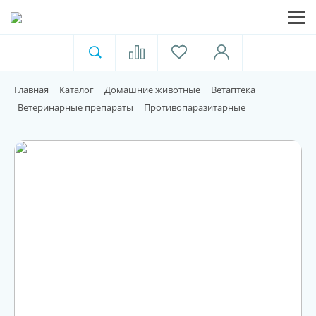
Ветеринарная аптека
Москва
Главная
Каталог
Домашние животные
Ветаптека
Для пищевой индустрии
Ветеринарные препараты
Противопаразитарные
Домашние животные
Домой
Каталог
Акции