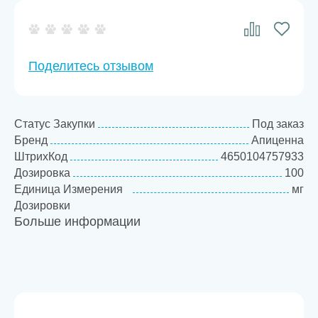
Поделитесь отзывом
Статус Закупки
Под заказ
Бренд
Апиценна
ШтрихКод
4650104757933
Дозировка
100
Единица Измерения
мг
Дозировки
Больше информации
Товарная категория
Экто-
Эндопротивопаразитар
препараты и
репелленты