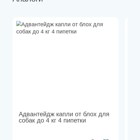
Адвантейдж капли от блох для
Ст
собак до 4 кг 4 пипетки
6%