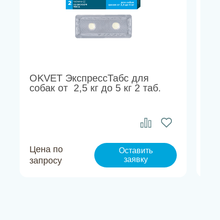
OKVET ЭкспрессТабс для
OK
собак от 2,5 кг до 5 кг 2 таб.
со
до 
Цена по
Це
Оставить
заявку
запросу
за