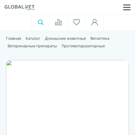
Ветеринарная аптека
Москва
Главная
Каталог
Домашние животные
Ветаптека
Для пищевой индустрии
Ветеринарные препараты
Противопаразитарные
Домашние животные
Домой
Каталог
Акции