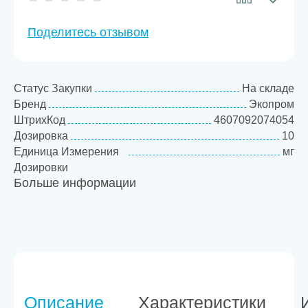
Поделитесь отзывом
Статус Закупки
На складе
Бренд
Экопром
ШтрихКод
4607092074054
Дозировка
10
Единица Измерения
мг
Дозировки
Больше информации
Товарная категория
Антигельминтики
Описание
Характеристики