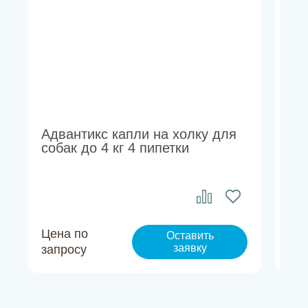
Адвантикс капли на холку для
Де
собак до 4 кг 4 пипетки
от
та
Цена по
Це
Оставить
заявку
запросу
за