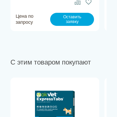
Цена по
Це
Оставить
заявку
запросу
за
С этим товаром покупают