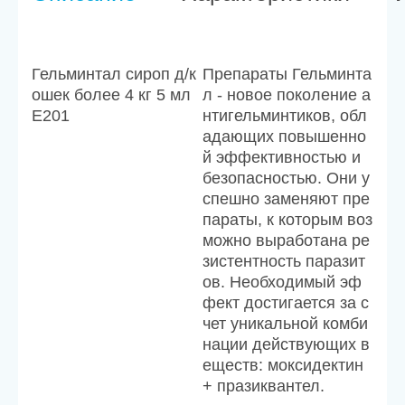
Гельминтал сироп д/к
Препараты Гельминта
ошек более 4 кг 5 мл
л - новое поколение а
E201
нтигельминтиков, обл
адающих повышенно
й эффективностью и
безопасностью. Они у
спешно заменяют пре
параты, к которым воз
можно выработана ре
зистентность паразит
ов. Необходимый эф
фект достигается за с
чет уникальной комби
нации действующих в
еществ: моксидектин
+ празиквантел.