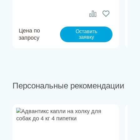
Цена по
Це
Оставить
заявку
запросу
за
Персональные рекомендации