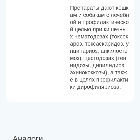
Препараты дают кошк
ам и собакам с лечебн
ой и профилактическо
й целью при кишечны
х нематодозах (токсок
ароз, токсаскаридоз, у
нцинариоз, анкилосто
моз), цестодозах (тен
иидозы, дипилидиоз,
эхинококкозы), а такж
е в целях профилакти
ки дирофиляриоза.
Аналоги