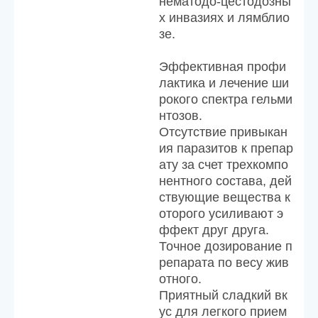
нематодо-цестодозны
х инвазиях и лямблио
зе.
Эффективная профи
лактика и лечение ши
рокого спектра гельми
нтозов.
Отсутствие привыкан
ия паразитов к препар
ату за счет трехкомпо
нентного состава, дей
ствующие вещества к
оторого усиливают э
ффект друг друга.
Точное дозирование п
репарата по весу жив
отного.
Приятный сладкий вк
ус для легкого прием