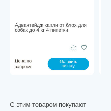
Адвантейдж капли от блох для
Ст
собак до 4 кг 4 пипетки
6%
Цена по
Це
Оставить
заявку
запросу
за
С этим товаром покупают