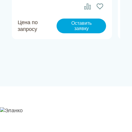
Цена по
Це
Оставить
заявку
запросу
за