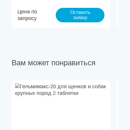
Цена по
Це
Оставить
заявку
запросу
за
Вам может понравиться