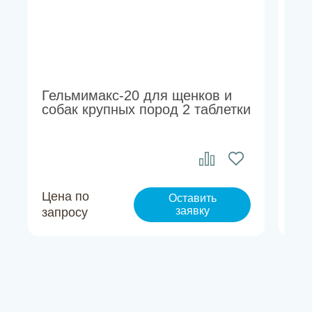
Гельмимакс-20 для щенков и
Ба
собак крупных пород 2 таблетки
ин
от
Цена по
Це
Оставить
заявку
запросу
за