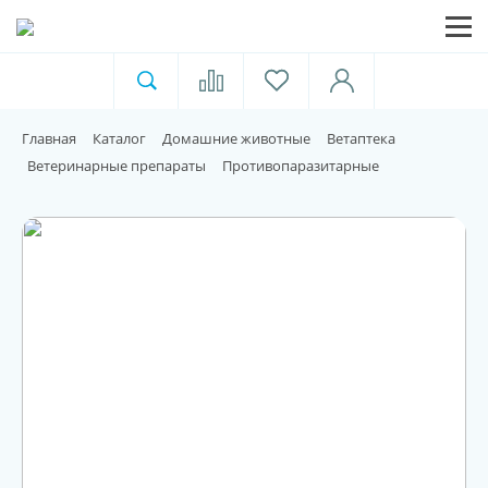
Ветеринарная аптека
Москва
Главная
Каталог
Домашние животные
Ветаптека
Для пищевой индустрии
Ветеринарные препараты
Противопаразитарные
Домашние животные
Домой
Каталог
Акции