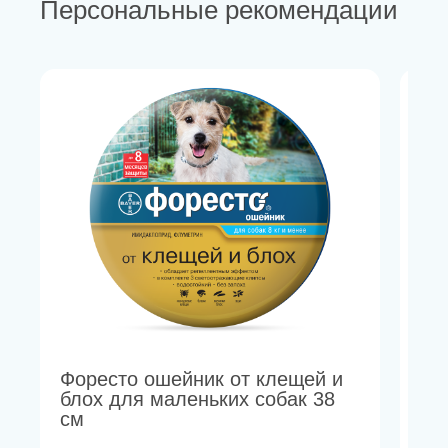
Персональные рекомендации
Форесто ошейник от клещей и
Ге
блох для маленьких собак 38
вз
см
по