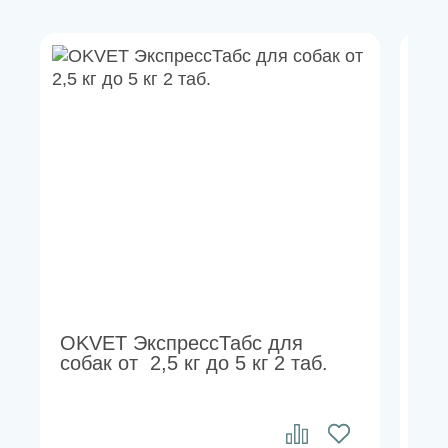
OKVET ЭкспрессТабс для
OK
собак от 2,5 кг до 5 кг 2 таб.
со
до 