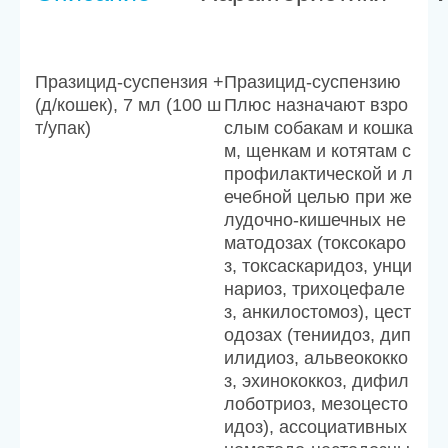
Празицид-суспензия +
Празицид-суспензию
(д/кошек), 7 мл (100 ш
Плюс назначают взро
т/упак)
слым собакам и кошка
м, щенкам и котятам с
профилактической и л
ечебной целью при же
лудочно-кишечных не
матодозах (токсокаро
з, токсаскаридоз, унци
нариоз, трихоцефале
з, анкилостомоз), цест
одозах (тениидоз, дип
илидиоз, альвеококко
з, эхинококкоз, дифил
лоботриоз, мезоцесто
идоз), ассоциативных