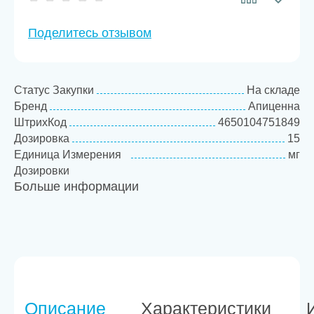
Поделитесь отзывом
Статус Закупки
На складе
Бренд
Апиценна
ШтрихКод
4650104751849
Дозировка
15
Единица Измерения
мг
Дозировки
Больше информации
Товарная категория
Антигельминтики
Описание
Характеристики