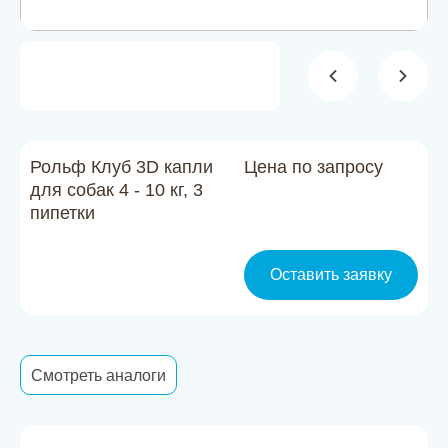
Новости
Каталог материалов
Доставка и оплата
Контакты
Рольф Клуб 3D капли
Цена по запросу
для собак 4 - 10 кг, 3
пипетки
О компании
Стать партнером
Оставить заявку
Смотреть аналоги