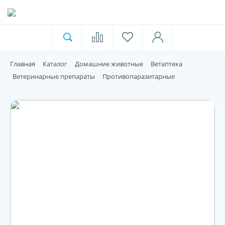
Ветеринарная аптека
Москва
Главная
Каталог
Домашние животные
Ветаптека
Для пищевой индустрии
Ветеринарные препараты
Противопаразитарные
Домашние животные
Домой
Каталог
Акции