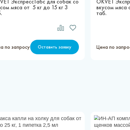
VET ЭкспрессТабс для собак со
OKVET Экспре
сом мяса от 5 кг до 15 кг 3
вкусом мяса о
.
таб.
а по запросу
Цена по запро
Оставить заявку