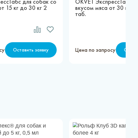
ссТабс для собак со
OKVET ЭкспрессТабс дл
т 15 кг до 30 кг 2
вкусом мяса от 30 кг до
таб.
су
Цена по запросу
Оставить заявку
Остав