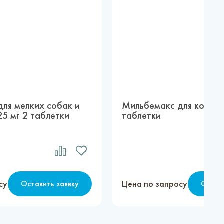
ля мелких собак и
Мильбемакс для кошек 
5 мг 2 таблетки
таблетки
су
Цена по запросу
Оставить заявку
Остав