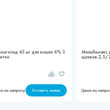
ронгхолд 45 мг для кошек 6% 3
Мильбемакс д
петки
щенков 2,5/2
а по запросу
Цена по запро
Оставить заявку