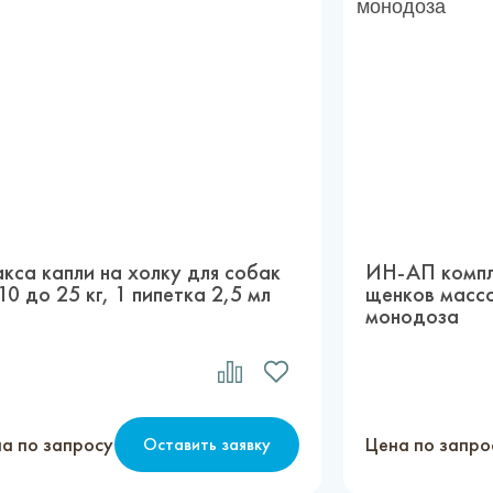
кса капли на холку для собак
ИН-АП компл
10 до 25 кг, 1 пипетка 2,5 мл
щенков массо
монодоза
а по запросу
Цена по запро
Оставить заявку