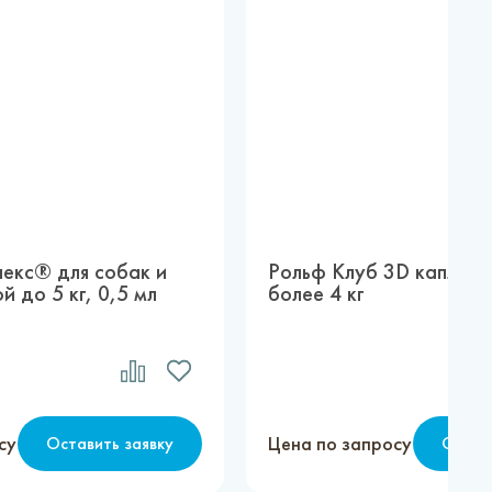
екс® для собак и
Рольф Клуб 3D капли д
й до 5 кг, 0,5 мл
более 4 кг
су
Цена по запросу
Оставить заявку
Остав