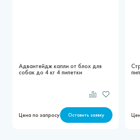
Адвантейдж капли от блох для
Ст
собак до 4 кг 4 пипетки
пи
Цена по запросу
Цен
Оставить заявку