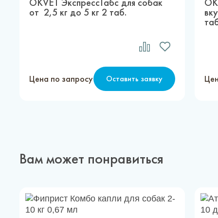
OKVET ЭкспрессТабс для собак
OK
от 2,5 кг до 5 кг 2 таб.
вку
таб
Цена по запросу
Цен
Оставить заявку
Вам может понравиться