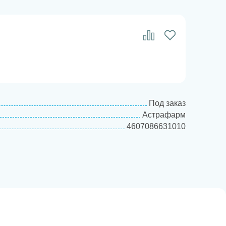
Под заказ
Астрафарм
4607086631010