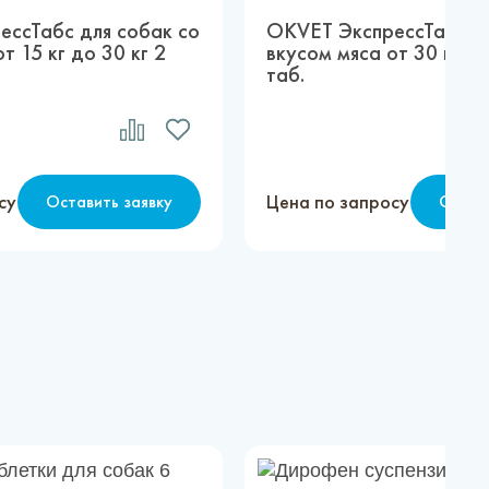
ссТабс для собак со
OKVET ЭкспрессТабс дл
т 15 кг до 30 кг 2
вкусом мяса от 30 кг до
таб.
су
Цена по запросу
Оставить заявку
Остав