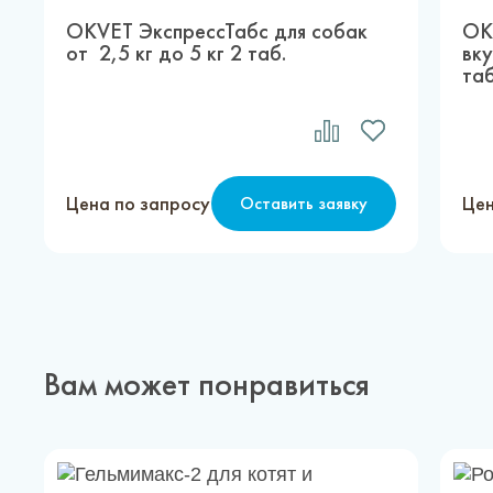
OKVET ЭкспрессТабс для собак
OK
от 2,5 кг до 5 кг 2 таб.
вку
таб
Цена по запросу
Цен
Оставить заявку
Вам может понравиться