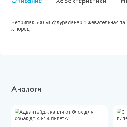
Описание
Характеристики
И
Веприпак 500 мг флураланер 1 жевательная таб.
х пород
Аналоги