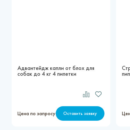
Адвантейдж капли от блох для
Ст
собак до 4 кг 4 пипетки
пи
Цена по запросу
Цен
Оставить заявку