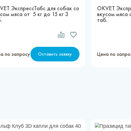
VET ЭкспрессТабс для собак со
OKVET Экспре
сом мяса от 5 кг до 15 кг 3
вкусом мяса о
.
таб.
а по запросу
Цена по запро
Оставить заявку