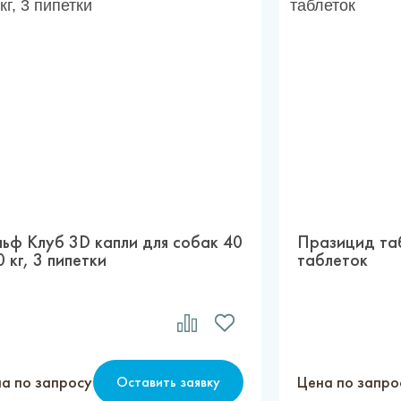
льф Клуб 3D капли для собак 40
Празицид таб
0 кг, 3 пипетки
таблеток
а по запросу
Цена по запро
Оставить заявку