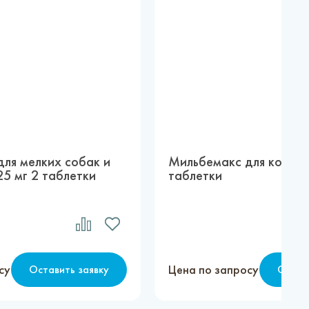
ля мелких собак и
Мильбемакс для кошек 
5 мг 2 таблетки
таблетки
су
Цена по запросу
Оставить заявку
Остав