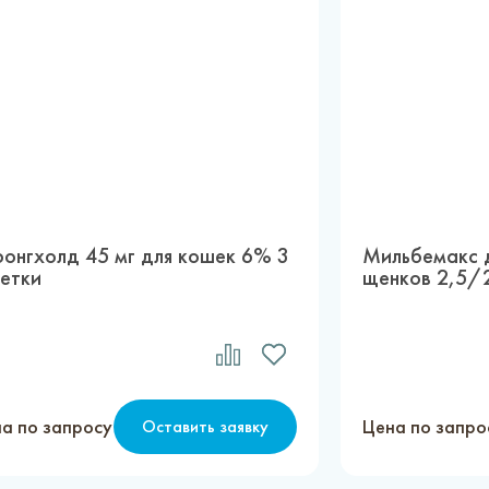
ронгхолд 45 мг для кошек 6% 3
Мильбемакс д
петки
щенков 2,5/2
а по запросу
Цена по запро
Оставить заявку