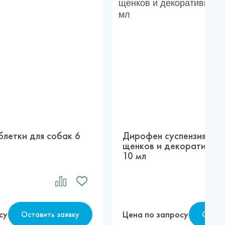
летки для собак 6
Дирофен суспензия 20 д
щенков и декоративных
10 мл
су
Цена по запросу
Оставить заявку
Остав