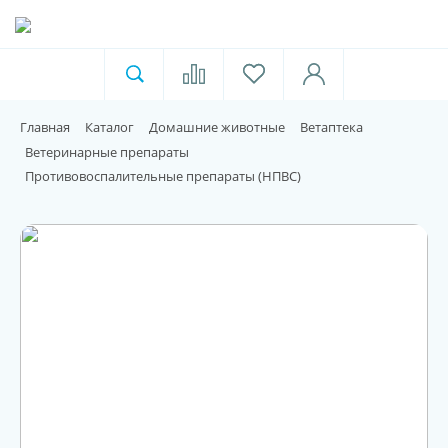
Ветеринарная аптека
Москва
Главная
Каталог
Домашние животные
Ветаптека
Для пищевой индустрии
Ветеринарные препараты
Противовоспалительные препараты (НПВС)
Домашние животные
Домой
Каталог
Акции