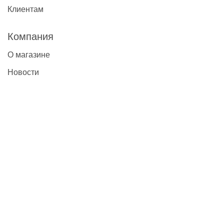
Клиентам
Компания
О магазине
Новости
Контакты
Наши контакты
+7(495)777-22-91
contact@global-vet.ru
Москва
109428, г. Москва, Рязанский проспект д. 8А стр. 14, БЦ
""Рязанский""
Склад: 109429, г. Москва, 2-й Капотнинский пр-д, д.2, стр. 2