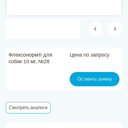
Новости
Каталог материалов
Доставка и оплата
Контакты
Флексонорм® для
Цена по запросу
О компании
собак 10 мг, №28
Стать партнером
Оставить заявку
Смотреть аналоги