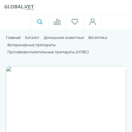
Ветеринарная аптека
Москва
Главная
Каталог
Домашние животные
Ветаптека
Для пищевой индустрии
Ветеринарные препараты
Противовоспалительные препараты (НПВС)
Домашние животные
Домой
Каталог
Акции