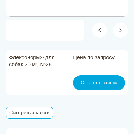
Новости
Каталог материалов
Доставка и оплата
Контакты
Флексонорм® для
Цена по запросу
О компании
собак 20 мг, №28
Стать партнером
Оставить заявку
Смотреть аналоги