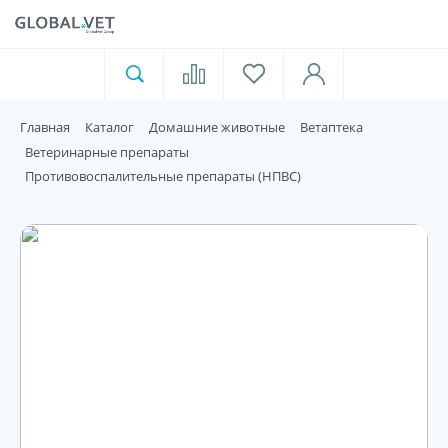
Ветеринарная аптека
Москва
Главная
Каталог
Домашние животные
Ветаптека
Для пищевой индустрии
Ветеринарные препараты
Противовоспалительные препараты (НПВС)
Домашние животные
Домой
Каталог
Акции