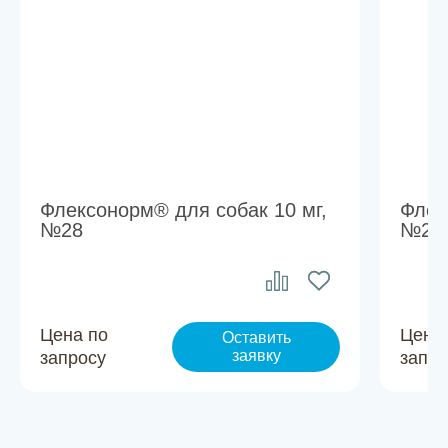
Флексонорм® для собак 10 мг,
Флек
№28
№28
Цена по
Цена
Оставить
заявку
запросу
запро