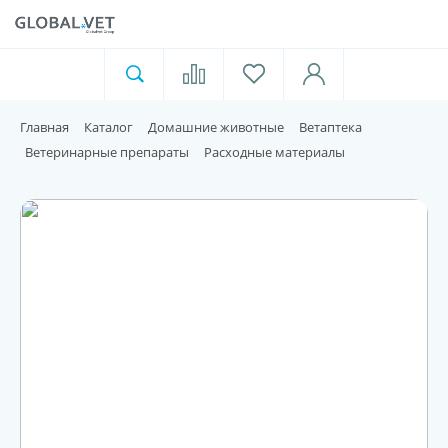
Ветеринарная аптека
Москва
Главная
Каталог
Домашние животные
Ветаптека
Для пищевой индустрии
Ветеринарные препараты
Расходные материалы
Домашние животные
Домой
Каталог
Акции