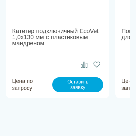
Катетер подключичный EcoVet
Попо
1,0х130 мм с пластиковым
для 
мандреном
Цена по
Цена
Оставить
заявку
запросу
запро