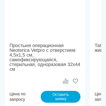
Простыня операционная
Табл
Neoterica Vetpro с отверстием
живо
4,5х1,5 см,
самофиксирующаяся,
стерильная, одноразовая 32x44
см
Цена по
Цена
Оставить
заявку
запросу
запро