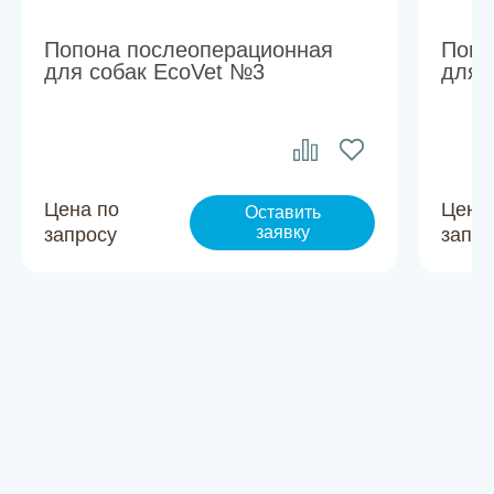
Попона послеоперационная
Попо
для собак EcoVet №3
для 
Цена по
Цена
Оставить
заявку
запросу
запро