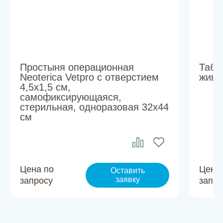
Простыня операционная
Табл
Neoterica Vetpro с отверстием
живо
4,5х1,5 см,
самофиксирующаяся,
стерильная, одноразовая 32x44
см
Цена по
Цена
Оставить
заявку
запросу
запро