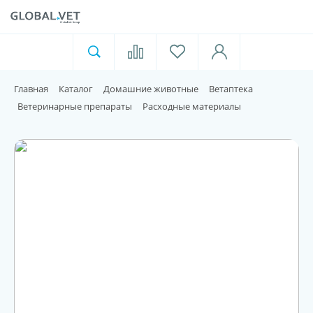
Ветеринарная аптека
Москва
Главная
Каталог
Домашние животные
Ветаптека
Для пищевой индустрии
Ветеринарные препараты
Расходные материалы
Домашние животные
Домой
Каталог
Акции