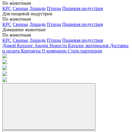
По животным
КРС
Свиньи
Лошади
Птицы
Пищевая индустрия
Для пищевой индустрии
По животным
КРС
Свиньи
Лошади
Птицы
Пищевая индустрия
Домашние животные
По животным
КРС
Свиньи
Лошади
Птицы
Пищевая индустрия
Домой
Каталог
Акции
Новости
Каталог материалов
Доставка
и оплата
Контакты
О компании
Стать партнером