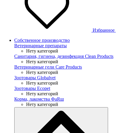
Избранное
Собственное производство
Ветеринарные препараты
Нету категорий
Санитария, гигиена, дезинфекция Clean Products
Нету категорий
Ветеринарные гели Care Products
Нету категорий
Зоотовары Globalvet
Нету категорий
Зоотовары Ecopet
Нету категорий
Корма, лакомства ФaRш
Нету категорий