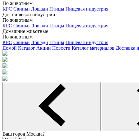
По животным
КРС
Свиньи
Лошади
Птицы
Пищевая индустрия
Для пищевой индустрии
По животным
КРС
Свиньи
Лошади
Птицы
Пищевая индустрия
Домашние животные
По животным
КРС
Свиньи
Лошади
Птицы
Пищевая индустрия
Домой
Каталог
Акции
Новости
Каталог материалов
Доставка 
Ваш город
Москва
?