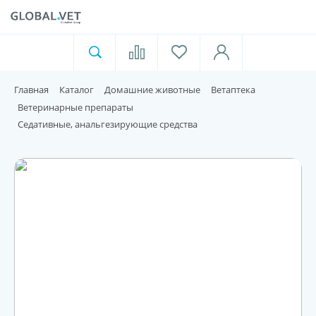
Ветеринарная аптека
Москва
Главная
Каталог
Домашние животные
Ветаптека
Для пищевой индустрии
Ветеринарные препараты
Седативные, анальгезирующие средства
Домашние животные
Домой
Каталог
Акции