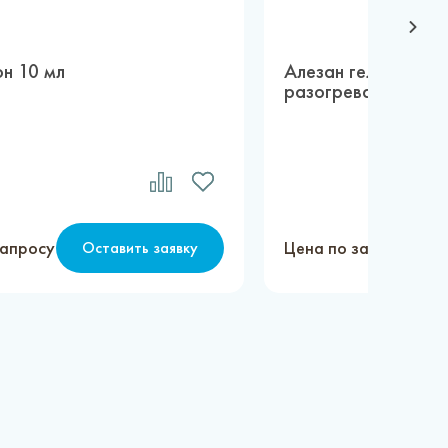
н 10 мл
Алезан гель 2 в 1
разогревающий 10
запросу
Цена по запросу
Оставить заявку