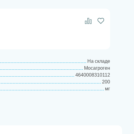
На складе
Мосагроген
4640008310112
200
мг
Витаминно-минеральные препараты и
подкормки