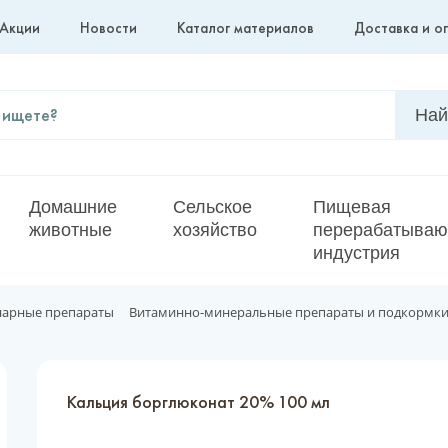
Акции
Новости
Каталог материалов
Доставка и о
Домашние
Сельское
Пищевая
животные
хозяйство
перерабатыва
индустрия
нарные препараты
Витаминно-минеральные препараты и подкормк
Кальция борглюконат 20% 100 мл