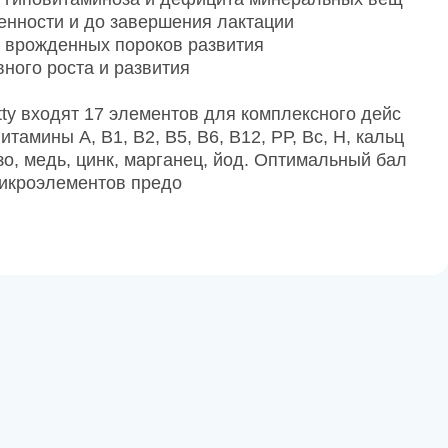
енности и до завершения лактации
 врожденных пороков развития
вного роста и развития
tty входят 17 элементов для комплексного дейс
тамины А, В1, В2, В5, В6, В12, РР, Вс, Н, кальц
зо, медь, цинк, марганец, йод. Оптимальный бал
микроэлементов предо