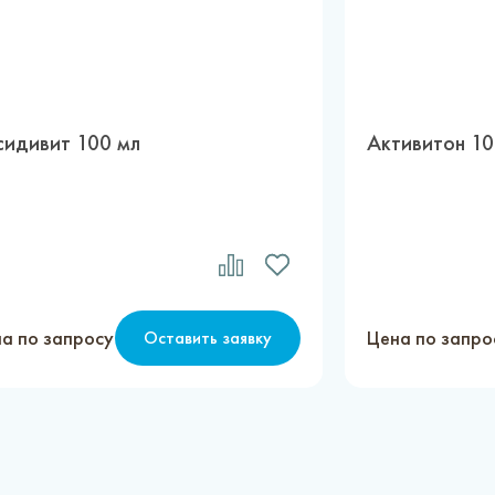
сидивит 100 мл
Активитон 10
а по запросу
Цена по запро
Оставить заявку