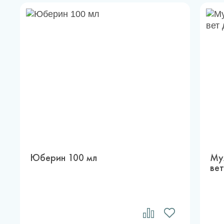
Юберин 100 мл
Му
вет