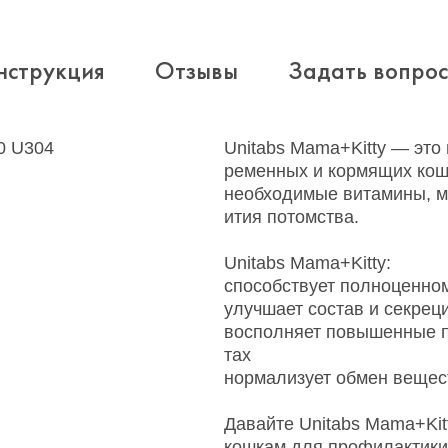
нструкция
Отзывы
Задать вопрос
0 U304
Unitabs Mama+Kitty — это
ременных и кормящих кош
необходимые витамины, м
ития потомства.
Unitabs Mama+Kitty:
способствует полноценно
улучшает состав и секрец
восполняет повышенные п
тах
нормализует обмен вещес
Давайте Unitabs Mama+Kit
кошкам для профилактики