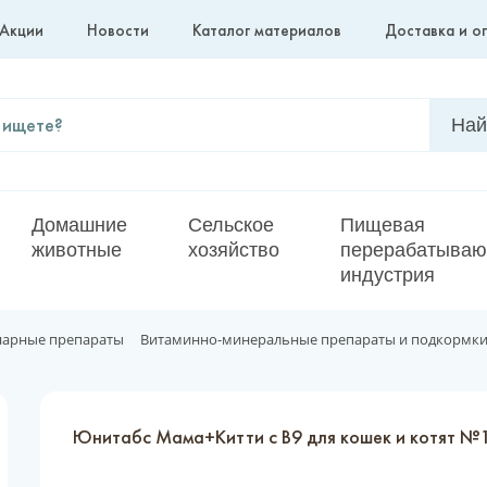
Акции
Новости
Каталог материалов
Доставка и о
Домашние
Сельское
Пищевая
животные
хозяйство
перерабатыва
индустрия
нарные препараты
Витаминно-минеральные препараты и подкормк
Юнитабс Мама+Китти с B9 для кошек и котят №