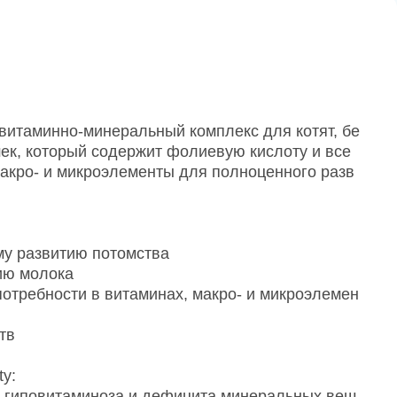
 витаминно-минеральный комплекс для котят, бе
ек, который содержит фолиевую кислоту и все
акро- и микроэлементы для полноценного разв
му развитию потомства
ию молока
отребности в витаминах, макро- и микроэлемен
тв
ty:
 гиповитаминоза и дефицита минеральных вещ