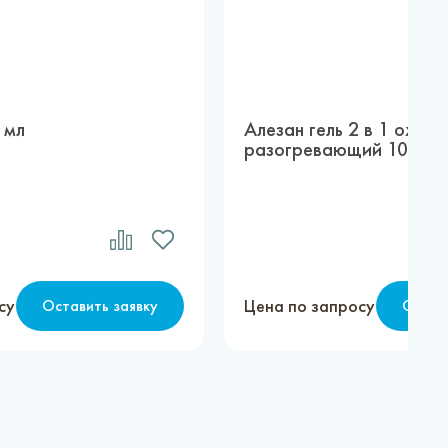
 мл
Алезан гель 2 в 1 охл
разогревающий 100 мл
су
Цена по запросу
Оставить заявку
Остав