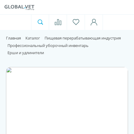
Ветеринарная аптека
Москва
Главная
Каталог
Пищевая перерабатывающая индустрия
Для пищевой индустрии
Профессиональный уборочный инвентарь
Ерши и удлинители
Домашние животные
Домой
Каталог
Акции