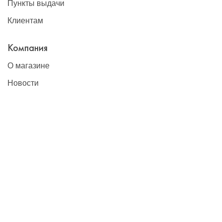
Пункты выдачи
Клиентам
Компания
О магазине
Новости
Контакты
Наши контакты
+7(495)777-22-91
contact@global-vet.ru
Москва
109428, г. Москва, Рязанский проспект д. 8А стр. 14, БЦ
""Рязанский""