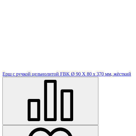
Ерш с ручкой цельнолитой FBK Ø 90 X 80 х 370 мм, жёсткий