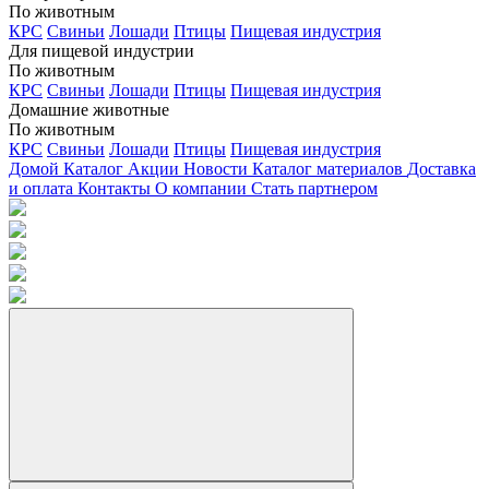
По животным
КРС
Свиньи
Лошади
Птицы
Пищевая индустрия
Для пищевой индустрии
По животным
КРС
Свиньи
Лошади
Птицы
Пищевая индустрия
Домашние животные
По животным
КРС
Свиньи
Лошади
Птицы
Пищевая индустрия
Домой
Каталог
Акции
Новости
Каталог материалов
Доставка
и оплата
Контакты
О компании
Стать партнером