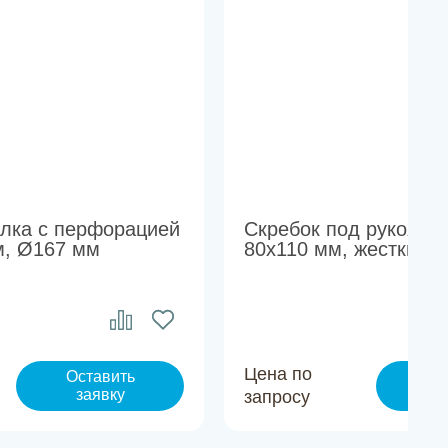
лка с перфорацией
Скребок под рукоять
м, Ø167 мм
80х110 мм, жесткий
Цена по
Оставить
Ос
заявку
з
запросу