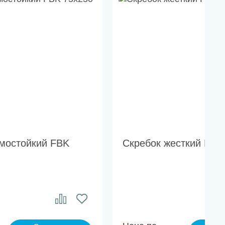
рмостойкий FBK
Скребок жесткий FBK