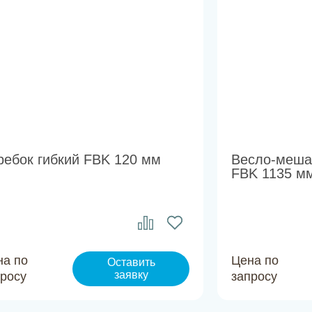
ребок гибкий FBK 120 мм
Весло-меша
FBK 1135 м
на по
Цена по
Оставить
заявку
просу
запросу