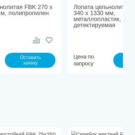
нолитая FBK 270 x
Лопата цельнолитая 
мм, полипропилен
340 x 1330 мм,
металлопластик,
детектируемая
Цена по
Оставить
Ос
заявку
з
запросу