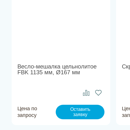
Весло-мешалка цельнолитое
Ск
FBK 1135 мм, Ø167 мм
Цена по
Це
Оставить
заявку
запросу
за