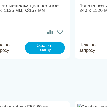
сло-мешалка цельнолитое
Лопата цель
K 1135 мм, Ø167 мм
340 x 1120 
на по
Цена по
Оставить
заявку
просу
запросу