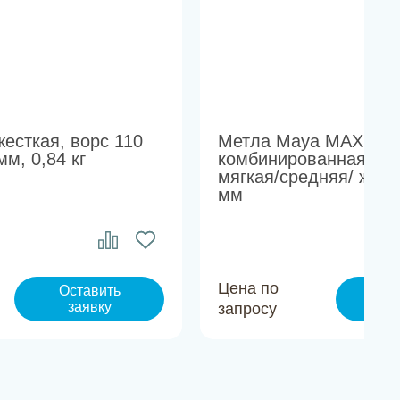
есткая, ворс 110
Метла Maya MAX 3,
м, 0,84 кг
комбинированная щет
мягкая/средняя/ жест
мм
Цена по
Оставить
Ос
заявку
з
запросу