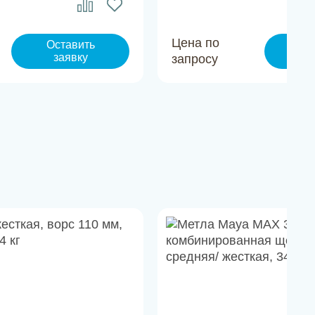
Цена по
Оставить
Ос
заявку
з
запросу