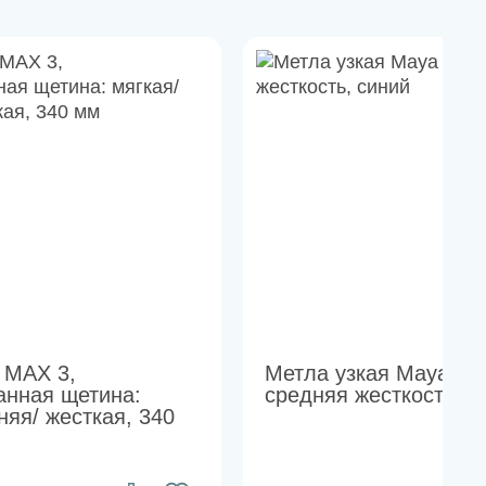
 MAX 3,
Метла узкая Maya 30
анная щетина:
средняя жесткость, с
няя/ жесткая, 340