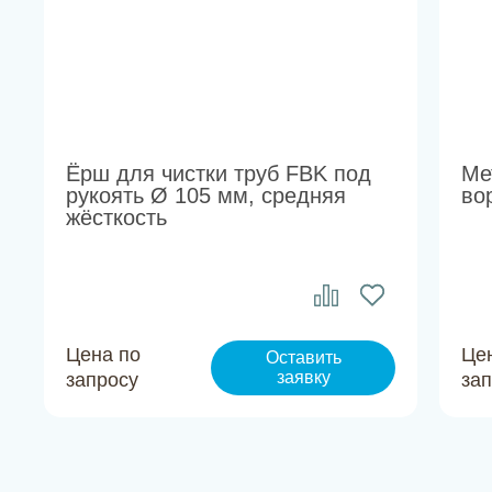
Ёрш для чистки труб FBK под
Ме
рукоять Ø 105 мм, средняя
во
жёсткость
Цена по
Це
Оставить
заявку
запросу
за