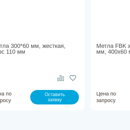
тла 300*60 мм, жесткая,
Метла FBK ж
рс 110 мм
мм, 400х60 м
на по
Цена по
Оставить
заявку
просу
запросу