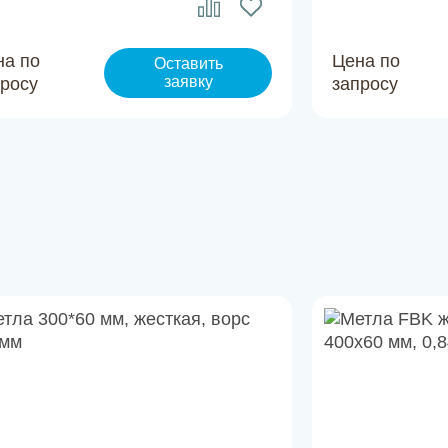
на по
Цена по
Оставить
заявку
просу
запросу