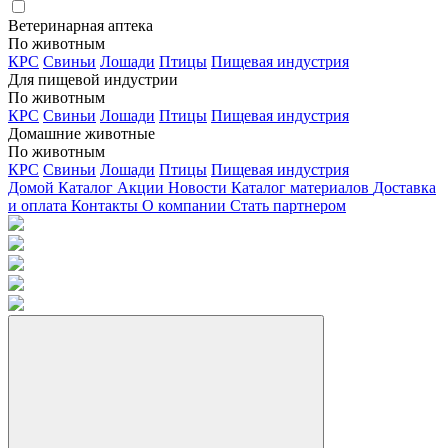
Ветеринарная аптека
По животным
КРС
Свиньи
Лошади
Птицы
Пищевая индустрия
Для пищевой индустрии
По животным
КРС
Свиньи
Лошади
Птицы
Пищевая индустрия
Домашние животные
По животным
КРС
Свиньи
Лошади
Птицы
Пищевая индустрия
Домой
Каталог
Акции
Новости
Каталог материалов
Доставка
и оплата
Контакты
О компании
Стать партнером