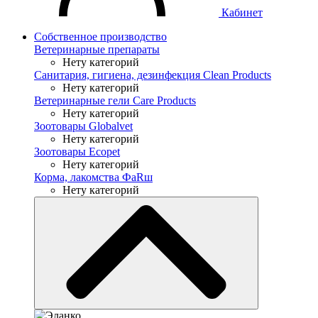
Кабинет
Собственное производство
Ветеринарные препараты
Нету категорий
Санитария, гигиена, дезинфекция Clean Products
Нету категорий
Ветеринарные гели Care Products
Нету категорий
Зоотовары Globalvet
Нету категорий
Зоотовары Ecopet
Нету категорий
Корма, лакомства ФaRш
Нету категорий