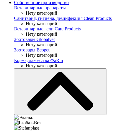
Собственное производство
Ветеринарные препараты
Нету категорий
Санитария, гигиена, дезинфекция Clean Products
Нету категорий
Ветеринарные гели Care Products
Нету категорий
Зоотовары Globalvet
Нету категорий
Зоотовары Ecopet
Нету категорий
Корма, лакомства ФaRш
Нету категорий