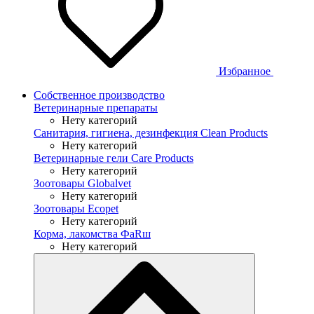
Избранное
Собственное производство
Ветеринарные препараты
Нету категорий
Санитария, гигиена, дезинфекция Clean Products
Нету категорий
Ветеринарные гели Care Products
Нету категорий
Зоотовары Globalvet
Нету категорий
Зоотовары Ecopet
Нету категорий
Корма, лакомства ФaRш
Нету категорий