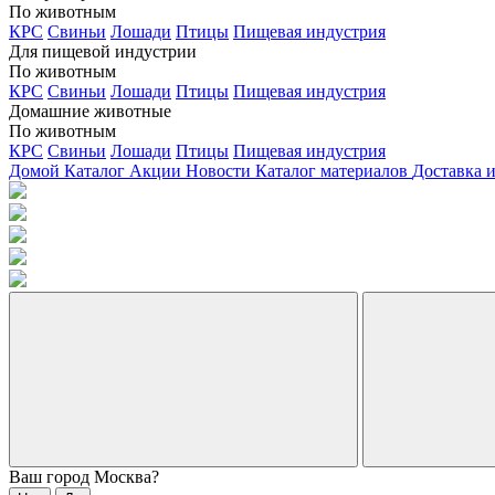
По животным
КРС
Свиньи
Лошади
Птицы
Пищевая индустрия
Для пищевой индустрии
По животным
КРС
Свиньи
Лошади
Птицы
Пищевая индустрия
Домашние животные
По животным
КРС
Свиньи
Лошади
Птицы
Пищевая индустрия
Домой
Каталог
Акции
Новости
Каталог материалов
Доставка 
Ваш город
Москва
?