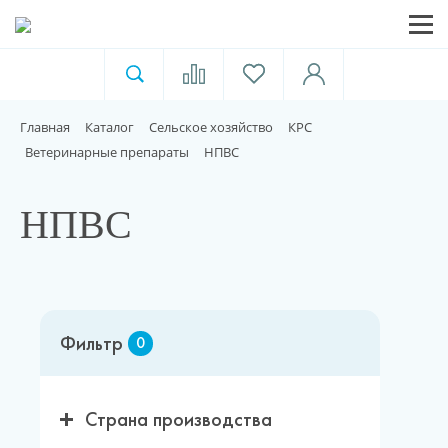
Ветеринарная аптека
Москва
Главная
Каталог
Сельское хозяйство
КРС
Для пищевой индустрии
Ветеринарные препараты
НПВС
Домашние животные
НПВС
Домой
Фильтр
0
Каталог
Акции
Страна производства