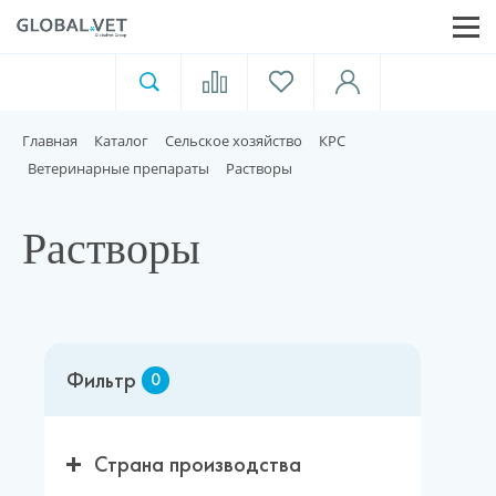
Ветеринарная аптека
Москва
Главная
Каталог
Сельское хозяйство
КРС
Для пищевой индустрии
Ветеринарные препараты
Растворы
Домашние животные
Растворы
Домой
Фильтр
0
Каталог
Акции
Страна производства