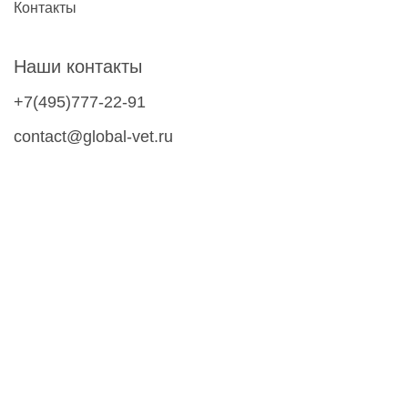
Контакты
Наши контакты
+7(495)777-22-91
contact@global-vet.ru
Москва
109428, г. Москва, Рязанский проспект д. 8А стр. 14, БЦ
""Рязанский""
Склад: 109429, г. Москва, 2-й Капотнинский пр-д, д.2, стр. 2
Подписывайтесь на обновления
Я согласен(а) на
рассылку