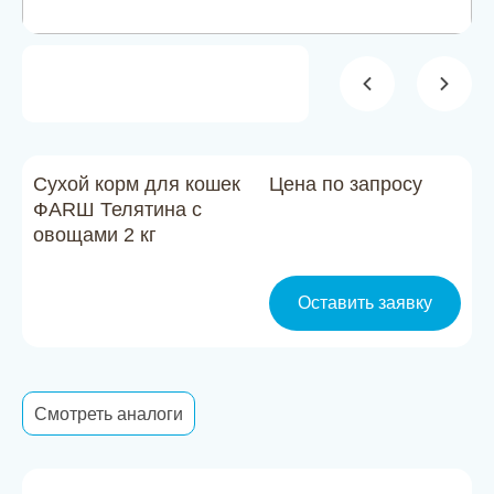
Новости
Каталог материалов
Доставка и оплата
Контакты
Сухой корм для кошек
Цена по запросу
ФАRШ Телятина с
овощами 2 кг
О компании
Стать партнером
Оставить заявку
Смотреть аналоги