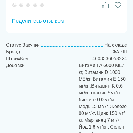
Поделитесь отзывом
Статус Закупки
На складе
Бренд
ФАРШ
ШтрихКод
4603336058224
Добавки
Витамин A 6000 МЕ/
кг, Витамин D 1000
МЕ/кг, Витамин E 150
мг/кг ,Витамин K 0,6
мг/кг, тиамин 5мг/кг,
биотин 0,03мг/кг,
Медь 15 мг/кг, Железо
80 мг/кг, Цинк 150 мг/
кг, Марганец 7 мг/кг,
Йод 1,6 мг/кг , Селен