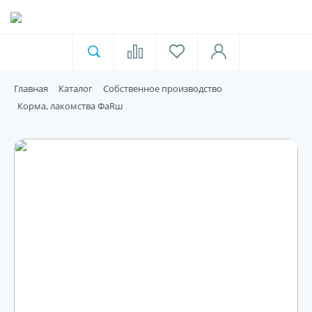
Ветеринарная аптека
Москва
Главная
Каталог
Собственное производство
Для пищевой индустрии
Корма, лакомства ФaRш
Домашние животные
Домой
Каталог
Акции