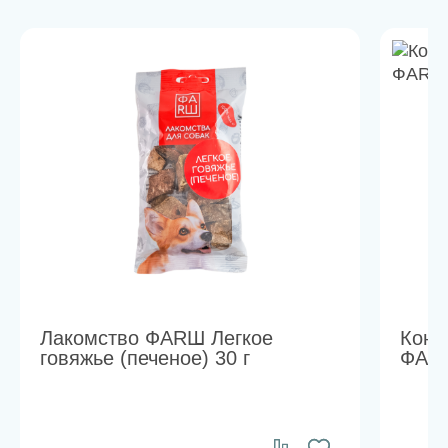
Лакомство ФАRШ Легкое
Конс
говяжье (печеное) 30 г
ФАRШ