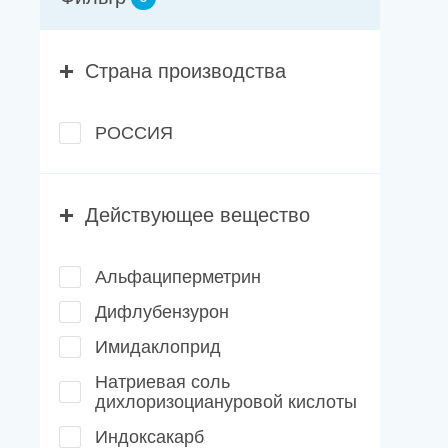
Новости
Каталог материалов
Страна производства
Доставка и оплата
РОССИЯ
Контакты
О компании
Действующее вещество
Стать партнером
Альфациперметрин
Дифлубензурон
Имидаклоприд
Натриевая соль
дихлоризоциануровой кислоты
Индоксакарб