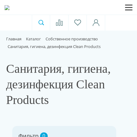
Ветеринарная аптека
Москва
Главная
Каталог
Собственное производство
Для пищевой индустрии
Санитария, гигиена, дезинфекция Clean Products
Домашние животные
Санитария, гигиена,
дезинфекция Clean
Домой
Products
Каталог
Акции
Фильтр
0