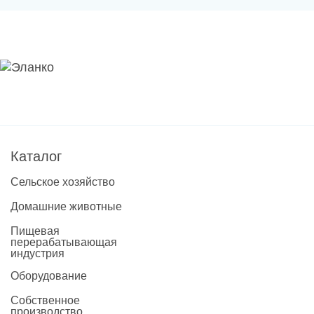
Новости
Каталог материалов
Доставка и оплата
Контакты
О компании
Каталог
Сельское хозяйство
Стать партнером
Домашние животные
Пищевая
перерабатывающая
индустрия
Оборудование
Собственное
производство