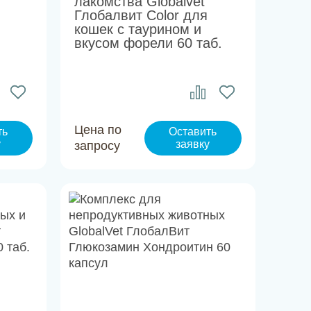
лакомства Globalvet
Глобалвит Color для
кошек с таурином и
вкусом форели 60 таб.
Цена по
ть
Оставить
у
заявку
запросу