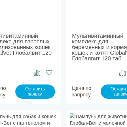
тивитаминный
Мультивитаминный
лекс для взрослых
комплекс для
илизованных кошек
беременных и корм
alVet Глобалвит 120
кошек и котят Global
Глобалвит 120 таб.
 по
Цена по
Оставить
Остави
заявку
заявк
осу
запросу