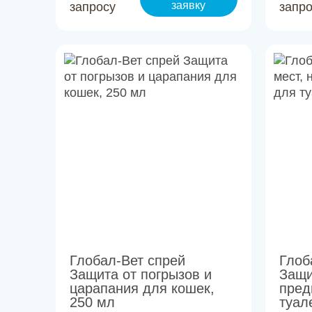
заявку
запросу
запр
Глобал-Вет спрей
Глоб
Защита от погрызов и
Защи
царапания для кошек,
пред
250 мл
туал