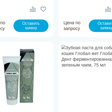
 по
Цена по
Оставить
Остави
заявку
заявк
осу
запросу