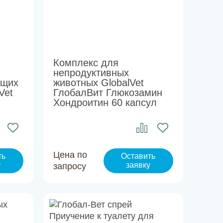
Комплекс для
непродуктивных
ящих
животных GlobalVet
Vet
ГлобалВит Глюкозамин
Хондроитин 60 капсул
Цена по
ть
Оставить
у
заявку
запросу