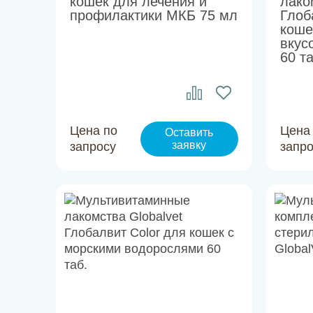
кошек для лечения и
лако
профилактики МКБ 75 мл
Глоб
коше
вкус
60 та
Цена по
Цена
Оставить
заявку
запросу
запр