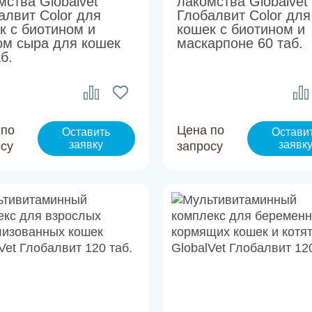
мства Globalvet
лакомства Globalvet
алвит Color для
Глобалвит Color для
к с биотином и
кошек с биотином и
ом сыра для кошек
маскарпоне 60 таб.
б.
 по
Цена по
Оставить
Остави
заявку
заявк
осу
запросу