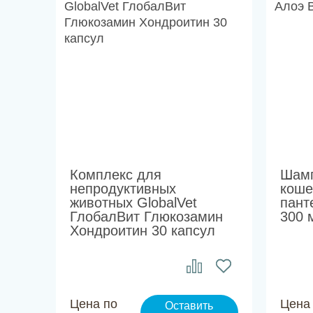
Комплекс для
Шамп
непродуктивных
коше
животных GlobalVet
пант
ГлобалВит Глюкозамин
300 
Хондроитин 30 капсул
Цена по
Цена
Оставить