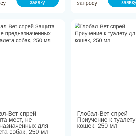
заявку
заявк
осу
запросу
ал-Вет спрей
Глобал-Вет спрей
та мест, не
Приучение к туалету
назначенных для
кошек, 250 мл
ета собак, 250 мл