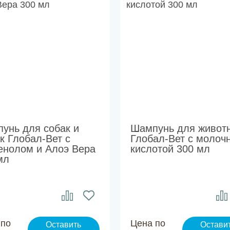
унь для собак и
Шампунь для живот
к Глобал-Вет с
Глобал-Вет с молоч
енолом и Алоэ Вера
кислотой 300 мл
мл
 по
Цена по
Оставить
Остави