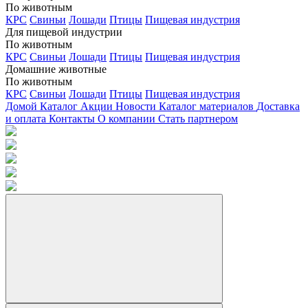
По животным
КРС
Свиньи
Лошади
Птицы
Пищевая индустрия
Для пищевой индустрии
По животным
КРС
Свиньи
Лошади
Птицы
Пищевая индустрия
Домашние животные
По животным
КРС
Свиньи
Лошади
Птицы
Пищевая индустрия
Домой
Каталог
Акции
Новости
Каталог материалов
Доставка
и оплата
Контакты
О компании
Стать партнером