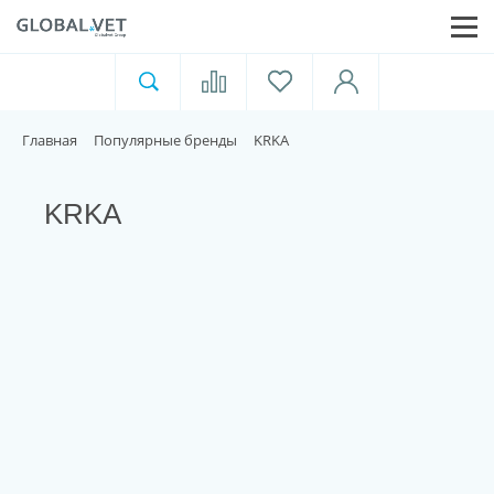
Ветеринарная аптека
Москва
Главная
Популярные бренды
KRKA
Для пищевой индустрии
KRKA
Домашние животные
Домой
Каталог
Акции