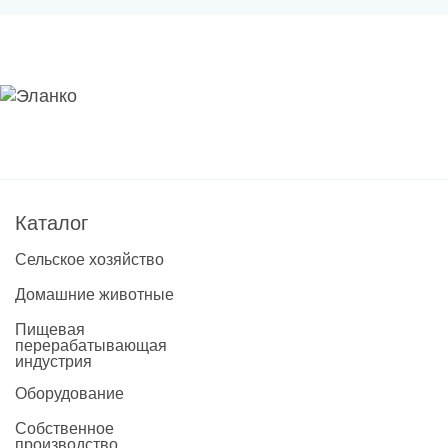
Новости
Каталог материалов
Доставка и оплата
Контакты
О компании
Каталог
Сельское хозяйство
Стать партнером
Домашние животные
Пищевая
перерабатывающая
индустрия
Оборудование
Собственное
производство